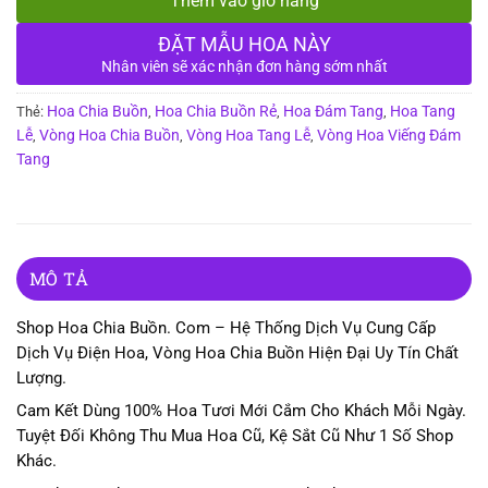
Thêm vào giỏ hàng
ĐẶT MẪU HOA NÀY
Nhân viên sẽ xác nhận đơn hàng sớm nhất
Hoa Chia Buồn
Hoa Chia Buồn Rẻ
Hoa Đám Tang
Hoa Tang
Thẻ:
,
,
,
Lễ
Vòng Hoa Chia Buồn
Vòng Hoa Tang Lễ
Vòng Hoa Viếng Đám
,
,
,
Tang
MÔ TẢ
Shop Hoa Chia Buồn. Com – Hệ Thống Dịch Vụ Cung Cấp
Dịch Vụ Điện Hoa, Vòng Hoa Chia Buồn Hiện Đại Uy Tín Chất
Lượng.
Cam Kết Dùng 100% Hoa Tươi Mới Cắm Cho Khách Mỗi Ngày.
Tuyệt Đối Không Thu Mua Hoa Cũ, Kệ Sắt Cũ Như 1 Số Shop
Khác.