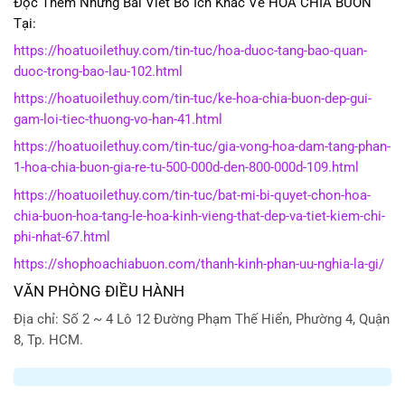
Đọc Thêm Những Bài Viết Bổ Ích Khác Về HOA CHIA BUỒN
Tại:
https://hoatuoilethuy.com/tin-tuc/hoa-duoc-tang-bao-quan-
duoc-trong-bao-lau-102.html
https://hoatuoilethuy.com/tin-tuc/ke-hoa-chia-buon-dep-gui-
gam-loi-tiec-thuong-vo-han-41.html
https://hoatuoilethuy.com/tin-tuc/gia-vong-hoa-dam-tang-phan-
1-hoa-chia-buon-gia-re-tu-500-000d-den-800-000d-109.html
https://hoatuoilethuy.com/tin-tuc/bat-mi-bi-quyet-chon-hoa-
chia-buon-hoa-tang-le-hoa-kinh-vieng-that-dep-va-tiet-kiem-chi-
phi-nhat-67.html
https://shophoachiabuon.com/thanh-kinh-phan-uu-nghia-la-gi/
VĂN PHÒNG ĐIỀU HÀNH
Địa chỉ: Số 2 ~ 4 Lô 12 Đường Phạm Thế Hiển, Phường 4, Quận
8, Tp. HCM.