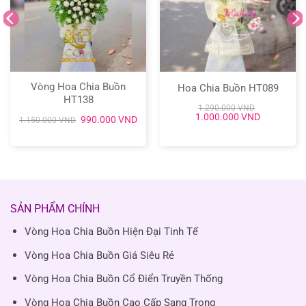
Vòng Hoa Chia Buồn
Hoa Chia Buồn HT089
HT138
1.290.000
VND
Giá
Giá
1.000.000
VND
Giá
Giá
990.000
VND
1.150.000
VND
gốc
hiện
gốc
hiện
là:
tại
là:
tại
1.290.000 VND.
là:
1.150.000 VND.
là:
1.000.000
990.000 VND.
SẢN PHẨM CHÍNH
Vòng Hoa Chia Buồn Hiện Đại Tinh Tế
Vòng Hoa Chia Buồn Giá Siêu Rẻ
Vòng Hoa Chia Buồn Cổ Điển Truyền Thống
Vòng Hoa Chia Buồn Cao Cấp Sang Trọng