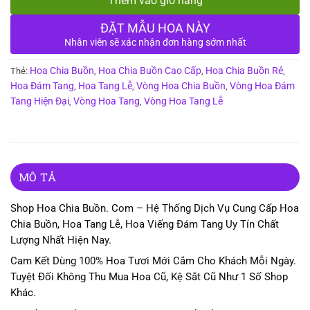
Thêm vào giỏ hàng
ĐẶT MẪU HOA NÀY
Nhân viên sẽ xác nhận đơn hàng sớm nhất
Hoa Chia Buồn
Hoa Chia Buồn Cao Cấp
Hoa Chia Buồn Rẻ
Thẻ:
,
,
,
Hoa Đám Tang
Hoa Tang Lễ
Vòng Hoa Chia Buồn
Vòng Hoa Đám
,
,
,
Tang Hiện Đại
Vòng Hoa Tang
Vòng Hoa Tang Lễ
,
,
MÔ TẢ
Shop Hoa Chia Buồn. Com – Hệ Thống Dịch Vụ Cung Cấp Hoa
Chia Buồn, Hoa Tang Lễ, Hoa Viếng Đám Tang Uy Tín Chất
Lượng Nhất Hiện Nay.
Cam Kết Dùng 100% Hoa Tươi Mới Cắm Cho Khách Mỗi Ngày.
Tuyệt Đối Không Thu Mua Hoa Cũ, Kệ Sắt Cũ Như 1 Số Shop
Khác.