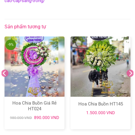
cao-cap-sang-trong/
Sản phẩm tương tự
-9%
Hoa Chia Buồn Giá Rẻ
Hoa Chia Buồn HT145
HT024
1.500.000
VND
Giá
Giá
890.000
VND
980.000
VND
gốc
hiện
là:
tại
980.000 VND.
là:
890.000 VND.