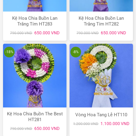
Kệ Hoa Chia Buồn Lan
Kệ Hoa Chia Buồn Lan
Trắng Tím HT283
Trắng Tím HT282
Giá
Giá
Giá
Giá
650.000
VND
650.000
VND
790.000
VND
790.000
VND
gốc
hiện
gốc
hiện
là:
tại
là:
tại
790.000 VND.
là:
790.000 VND.
là:
650.000 VND.
650.
-18%
-8%
Kệ Hoa Chia Buồn The Best
Vòng Hoa Tang Lễ HT110
HT281
Giá
Giá
1.100.000
VND
1.200.000
VND
gốc
hiệ
Giá
Giá
650.000
VND
790.000
VND
là:
tại
gốc
hiện
1.200.000 VND.
là:
là:
tại