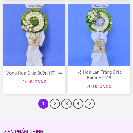
1.1
790.000 VND.
là:
650.000 VND.
Kệ Hoa Lan Trắng Chia
Vòng Hoa Chia Buồn HT114
Buồn HT019
770.000
VND
700.000
VND
1
2
3
4
SẢN PHẨM CHÍNH