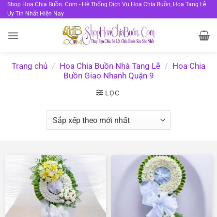
Bỏ
Shop Hoa Chia Buồn. Com - Hệ Thống Dịch Vụ Hoa Chia Buồn, Hoa Tang Lễ
Uy Tín Nhất Hiện Nay
qua
nội
dung
Trang chủ
/
Hoa Chia Buồn Nhà Tang Lễ
/
Hoa Chia
Buồn Giao Nhanh Quận 9
LỌC