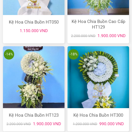
Kệ Hoa Chia Buồn Cao Cấp
Kệ Hoa Chia Buồn HT050
HT129
1.150.000
VND
Giá
Giá
1.900.000
VND
2.200.000
VND
gốc
hiệ
là:
tại
2.200.000 VND.
là:
1.9
-14%
-18%
Kệ Hoa Chia Buồn HT123
Kệ Hoa Chia Buồn HT300
Giá
Giá
Giá
Giá
1.900.000
VND
990.000
VND
2.200.000
VND
1.200.000
VND
gốc
hiện
gốc
hiện
là:
tại
là:
tại