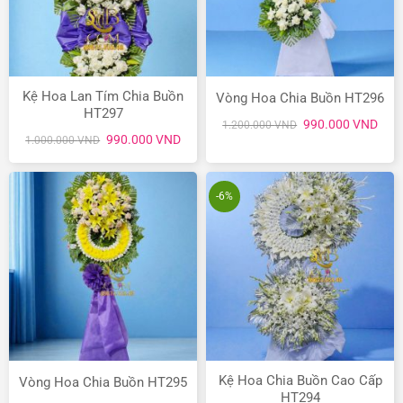
Kệ Hoa Lan Tím Chia Buồn
Vòng Hoa Chia Buồn HT296
HT297
Giá
Giá
990.000
VND
1.200.000
VND
gốc
hiện
Giá
Giá
990.000
VND
1.000.000
VND
là:
tại
gốc
hiện
1.200.000 VND.
là:
là:
tại
990.
1.000.000 VND.
là:
990.000 VND.
-6%
Kệ Hoa Chia Buồn Cao Cấp
Vòng Hoa Chia Buồn HT295
HT294