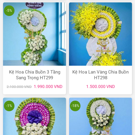
2.200.000 VND.
là:
1.200.000 VND.
là:
1.900.000 VND.
990.
-5%
Kệ Hoa Chia Buồn 3 Tầng
Kệ Hoa Lan Vàng Chia Buồn
Sang Trọng HT299
HT298
Giá
Giá
1.990.000
VND
1.500.000
VND
2.100.000
VND
gốc
hiện
là:
tại
2.100.000 VND.
là:
1.990.000 VND.
-1%
-18%