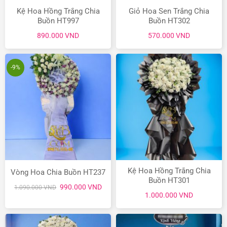
Kệ Hoa Hồng Trắng Chia
Giỏ Hoa Sen Trắng Chia
Buồn HT997
Buồn HT302
890.000
VND
570.000
VND
-9%
Kệ Hoa Hồng Trắng Chia
Vòng Hoa Chia Buồn HT237
Buồn HT301
Giá
Giá
990.000
VND
1.090.000
VND
gốc
hiện
1.000.000
VND
là:
tại
1.090.000 VND.
là:
990.000 VND.