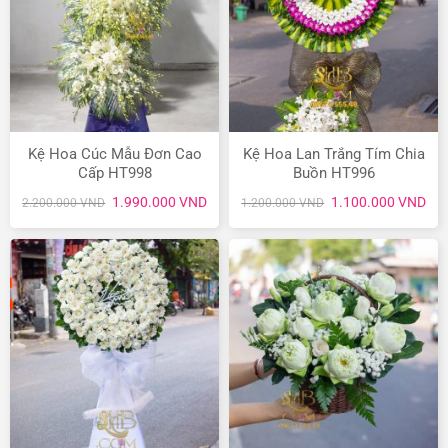
Kệ Hoa Cúc Mẫu Đơn Cao
Kệ Hoa Lan Trắng Tím Chia
Cấp HT998
Buồn HT996
Giá
Giá
Giá
Giá
1.990.000
VND
1.100.000
VND
2.200.000
VND
1.200.000
VND
gốc
hiện
gốc
hiệ
là:
tại
là:
tại
2.200.000 VND.
là:
1.200.000 VND.
là:
1.990.000 VND.
1.1