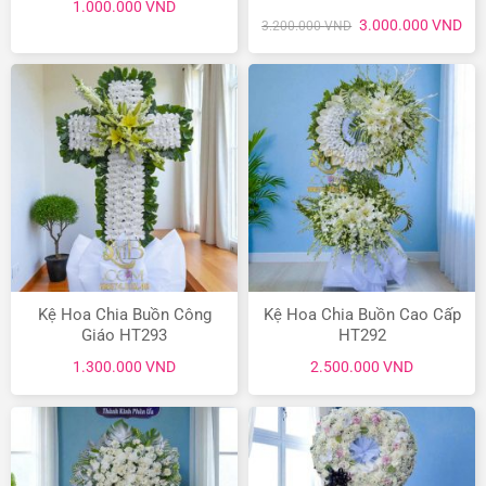
1.000.000
VND
Giá
Giá
3.000.000
VND
3.200.000
VND
gốc
hiệ
là:
tại
3.200.000 VND.
là:
3.0
Kệ Hoa Chia Buồn Công
Kệ Hoa Chia Buồn Cao Cấp
Giáo HT293
HT292
1.300.000
VND
2.500.000
VND