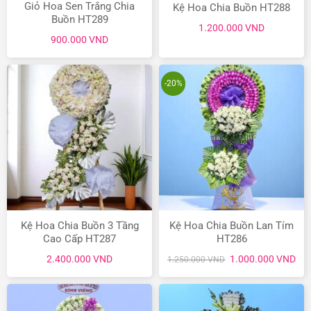
Giỏ Hoa Sen Trắng Chia
Kệ Hoa Chia Buồn HT288
Buồn HT289
1.200.000
VND
900.000
VND
-20%
Kệ Hoa Chia Buồn 3 Tầng
Kệ Hoa Chia Buồn Lan Tím
Cao Cấp HT287
HT286
Giá
Giá
2.400.000
VND
1.000.000
VND
1.250.000
VND
gốc
hiệ
là:
tại
1.250.000 VND.
là:
1.0