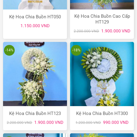
Kệ Hoa Chia Buồn Cao Cấp
Kệ Hoa Chia Buồn HT050
HT129
1.150.000
VND
Giá
Giá
1.900.000
VND
2.200.000
VND
gốc
hiệ
là:
tại
2.200.000 VND.
là:
1.9
-14%
-18%
Kệ Hoa Chia Buồn HT123
Kệ Hoa Chia Buồn HT300
Giá
Giá
Giá
Giá
1.900.000
VND
990.000
VND
2.200.000
VND
1.200.000
VND
gốc
hiện
gốc
hiện
là:
tại
là:
tại
2.200.000 VND.
là:
1.200.000 VND.
là: