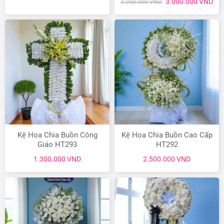
Giá
Giá
3.000.000
VND
3.200.000
VND
gốc
hiệ
là:
tại
3.200.000 VND.
là:
3.0
Kệ Hoa Chia Buồn Công
Kệ Hoa Chia Buồn Cao Cấp
Giáo HT293
HT292
1.300.000
VND
2.500.000
VND