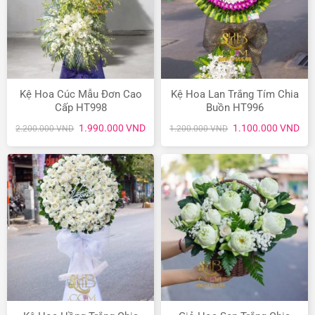
Kệ Hoa Cúc Mẫu Đơn Cao
Kệ Hoa Lan Trắng Tím Chia
Cấp HT998
Buồn HT996
Giá
Giá
Giá
Giá
1.990.000
VND
1.100.000
VND
2.200.000
VND
1.200.000
VND
gốc
hiện
gốc
hiệ
là:
tại
là:
tại
2.200.000 VND.
là:
1.200.000 VND.
là:
1.990.000 VND.
1.1