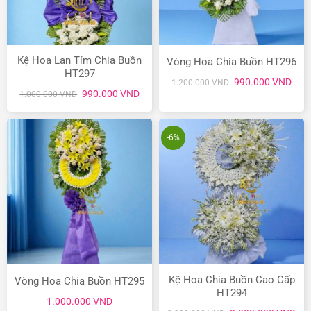
Kệ Hoa Lan Tím Chia Buồn
Vòng Hoa Chia Buồn HT296
HT297
Giá
Giá
990.000
VND
1.200.000
VND
gốc
hiện
Giá
Giá
990.000
VND
1.000.000
VND
là:
tại
gốc
hiện
1.200.000 VND.
là:
là:
tại
990.
1.000.000 VND.
là:
990.000 VND.
-6%
Kệ Hoa Chia Buồn Cao Cấp
Vòng Hoa Chia Buồn HT295
HT294
1.000.000
VND