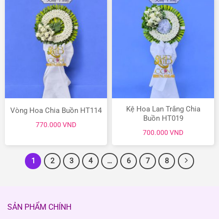
650.000 VND.
Kệ Hoa Lan Trắng Chia
Vòng Hoa Chia Buồn HT114
Buồn HT019
770.000
VND
700.000
VND
1
2
3
4
…
6
7
8
SẢN PHẨM CHÍNH