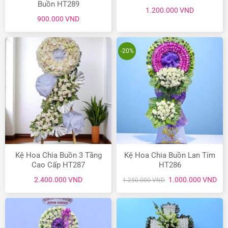
Buồn HT289
1.200.000
VND
900.000
VND
-20%
Kệ Hoa Chia Buồn 3 Tầng
Kệ Hoa Chia Buồn Lan Tím
Cao Cấp HT287
HT286
Giá
Giá
2.400.000
VND
1.000.000
VND
1.250.000
VND
gốc
hiệ
là:
tại
1.250.000 VND.
là:
1.0