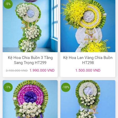
1.900.000 VND.
990.
-5%
Kệ Hoa Chia Buồn 3 Tầng
Kệ Hoa Lan Vàng Chia Buồn
Sang Trọng HT299
HT298
Giá
Giá
1.990.000
VND
1.500.000
VND
2.100.000
VND
gốc
hiện
là:
tại
2.100.000 VND.
là:
1.990.000 VND.
-1%
-18%