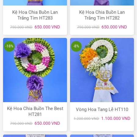
Kệ Hoa Chia Buồn Lan
Kệ Hoa Chia Buồn Lan
Trắng Tím HT283
Trắng Tím HT282
Giá
Giá
Giá
Giá
650.000
VND
650.000
VND
790.000
VND
790.000
VND
gốc
hiện
gốc
hiện
là:
tại
là:
tại
790.000 VND.
là:
790.000 VND.
là:
650.000 VND.
650.
-18%
-8%
Kệ Hoa Chia Buồn The Best
Vòng Hoa Tang Lễ HT110
HT281
Giá
Giá
1.100.000
VND
1.200.000
VND
gốc
hiệ
Giá
Giá
650.000
VND
790.000
VND
là:
tại
gốc
hiện
1.200.000 VND.
là:
là:
tại
1.1
790.000 VND.
là: