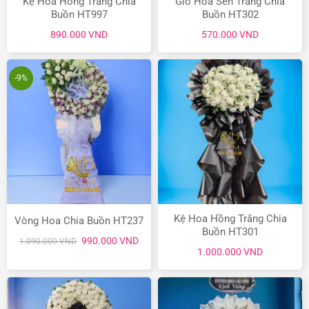
Kệ Hoa Hồng Trắng Chia
Giỏ Hoa Sen Trắng Chia
Buồn HT997
Buồn HT302
890.000
VND
570.000
VND
-9%
Kệ Hoa Hồng Trắng Chia
Vòng Hoa Chia Buồn HT237
Buồn HT301
Giá
Giá
990.000
VND
1.090.000
VND
gốc
hiện
1.000.000
VND
là:
tại
1.090.000 VND.
là:
990.000 VND.