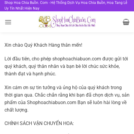
Bỏ
Shop Hoa Chia Buồn. Com - Hệ Thống Dịch Vụ Hoa Chia Buồn, Hoa Tang Lễ
Uy Tín Nhất Hiện Nay
qua
nội
dung
Xin chào Quý Khách Hàng thân mến!
Lời đầu tiên, cho phép shophoachiabuon.com được gửi tới
quý khách, quý thân nhân và bạn bè lời chúc sức khỏe,
thành đạt và hạnh phúc.
Xin cám ơn sự tin tưởng và ủng hộ của quý khách trong
thời gian qua. Chắc chắn rằng khi bạn đã chọn dịch vụ, sản
phẩm của Shophoachiabuon.com Bạn sẽ luôn hài lòng về
chất lượng.
CHÍNH SÁCH VẬN CHUYỂN HOA: