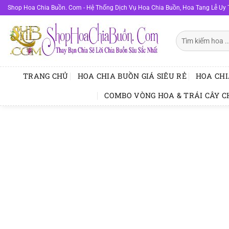
Bỏ
Shop Hoa Chia Buồn. Com - Hệ Thống Dịch Vụ Hoa Chia Buồn, Hoa Tang Lễ Uy 
qua
nội
Tìm
dung
kiếm:
TRANG CHỦ
HOA CHIA BUỒN GIÁ SIÊU RẺ
HOA CHI
COMBO VÒNG HOA & TRÁI CÂY C