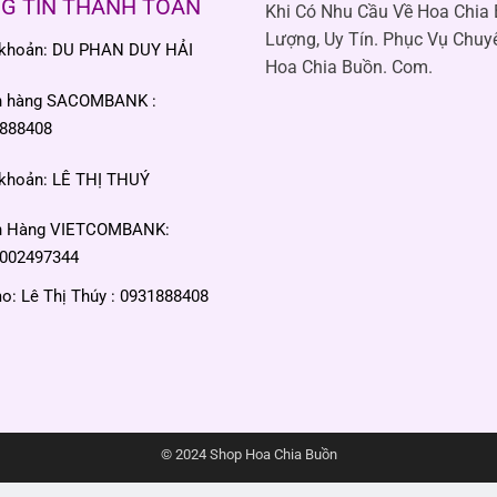
G TIN THANH TOÁN
Khi Có Nhu Cầu Về Hoa Chia
Lượng, Uy Tín. Phục Vụ Chuy
 khoản: DU PHAN DUY HẢI
Hoa Chia Buồn. Com.
n hàng SACOMBANK :
888408
 khoản: LÊ THỊ THUÝ
n Hàng VIETCOMBANK:
002497344
: Lê Thị Thúy : 0931888408
© 2024 Shop Hoa Chia Buồn