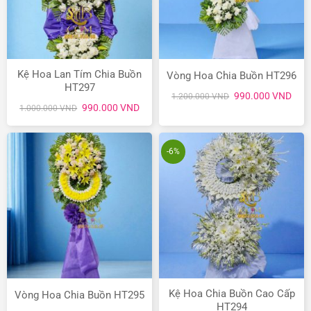
Kệ Hoa Lan Tím Chia Buồn
Vòng Hoa Chia Buồn HT296
HT297
Giá
Giá
990.000
VND
1.200.000
VND
gốc
hiện
Giá
Giá
990.000
VND
1.000.000
VND
là:
tại
gốc
hiện
1.200.000 VND.
là:
là:
tại
990.
1.000.000 VND.
là:
990.000 VND.
-6%
Kệ Hoa Chia Buồn Cao Cấp
Vòng Hoa Chia Buồn HT295
HT294