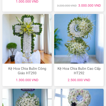
1.000.000
VND
Giá
Giá
3.000.000
VND
3.200.000
VND
gốc
hiệ
là:
tại
3.200.000 VND.
là:
3.0
Kệ Hoa Chia Buồn Công
Kệ Hoa Chia Buồn Cao Cấp
Giáo HT293
HT292
1.300.000
VND
2.500.000
VND