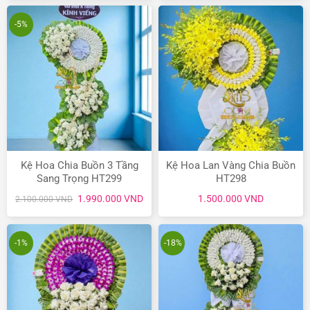
2.200.000 VND.
là:
1.200.000 VND.
là:
1.900.000 VND.
990.
-5%
Kệ Hoa Chia Buồn 3 Tầng
Kệ Hoa Lan Vàng Chia Buồn
Sang Trọng HT299
HT298
Giá
Giá
1.990.000
VND
1.500.000
VND
2.100.000
VND
gốc
hiện
là:
tại
2.100.000 VND.
là:
1.990.000 VND.
-1%
-18%