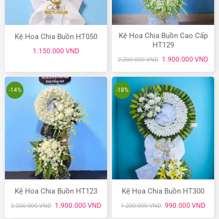
Kệ Hoa Chia Buồn Cao Cấp
Kệ Hoa Chia Buồn HT050
HT129
1.150.000
VND
Giá
Giá
1.900.000
VND
2.200.000
VND
gốc
hiệ
là:
tại
2.200.000 VND.
là:
1.9
-14%
-18%
Kệ Hoa Chia Buồn HT123
Kệ Hoa Chia Buồn HT300
Giá
Giá
Giá
Giá
1.900.000
VND
990.000
VND
2.200.000
VND
1.200.000
VND
gốc
hiện
gốc
hiện
là:
tại
là:
tại