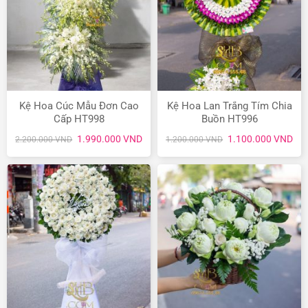
Kệ Hoa Cúc Mẫu Đơn Cao
Kệ Hoa Lan Trắng Tím Chia
Cấp HT998
Buồn HT996
Giá
Giá
Giá
Giá
1.990.000
VND
1.100.000
VND
2.200.000
VND
1.200.000
VND
gốc
hiện
gốc
hiệ
là:
tại
là:
tại
2.200.000 VND.
là:
1.200.000 VND.
là:
1.990.000 VND.
1.1