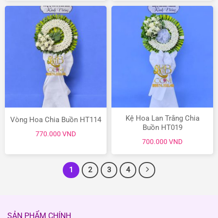
1.1
790.000 VND.
là:
650.000 VND.
Kệ Hoa Lan Trắng Chia
Vòng Hoa Chia Buồn HT114
Buồn HT019
770.000
VND
700.000
VND
1
2
3
4
SẢN PHẨM CHÍNH