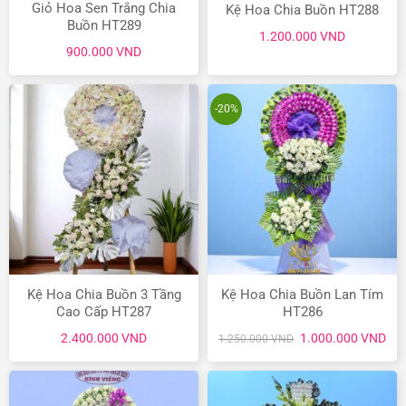
Giỏ Hoa Sen Trắng Chia
Kệ Hoa Chia Buồn HT288
Buồn HT289
1.200.000
VND
900.000
VND
-20%
Kệ Hoa Chia Buồn 3 Tầng
Kệ Hoa Chia Buồn Lan Tím
Cao Cấp HT287
HT286
Giá
Giá
2.400.000
VND
1.000.000
VND
1.250.000
VND
gốc
hiệ
là:
tại
1.250.000 VND.
là:
1.0