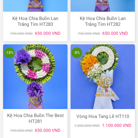
Kệ Hoa Chia Buồn Lan
Kệ Hoa Chia Buồn Lan
Trắng Tím HT283
Trắng Tím HT282
Giá
Giá
Giá
Giá
650.000
VND
650.000
VND
790.000
VND
790.000
VND
gốc
hiện
gốc
hiện
là:
tại
là:
tại
790.000 VND.
là:
790.000 VND.
là:
650.000 VND.
650.
-18%
-8%
Kệ Hoa Chia Buồn The Best
Vòng Hoa Tang Lễ HT110
HT281
Giá
Giá
1.100.000
VND
1.200.000
VND
gốc
hiệ
Giá
Giá
650.000
VND
790.000
VND
là:
tại
gốc
hiện
1.200.000 VND.
là:
là:
tại