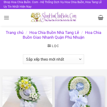
Bỏ
Shop Hoa Chia Buồn. Com - Hệ Thống Dịch Vụ Hoa Chia Buồn, Hoa Tang Lễ
Uy Tín Nhất Hiện Nay
qua
nội
dung
Trang chủ
/
Hoa Chia Buồn Nhà Tang Lễ
/
Hoa Chia
Buồn Giao Nhanh Quận Phú Nhuận
LỌC