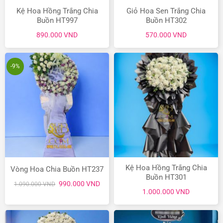
Kệ Hoa Hồng Trắng Chia
Giỏ Hoa Sen Trắng Chia
Buồn HT997
Buồn HT302
890.000
VND
570.000
VND
-9%
Kệ Hoa Hồng Trắng Chia
Vòng Hoa Chia Buồn HT237
Buồn HT301
Giá
Giá
990.000
VND
1.090.000
VND
gốc
hiện
1.000.000
VND
là:
tại
1.090.000 VND.
là:
990.000 VND.