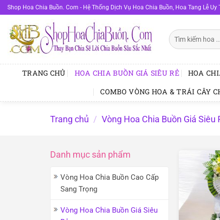
Bỏ
Shop Hoa Chia Buồn. Com - Hệ Thống Dịch Vụ Hoa Chia Buồn, Hoa Tang Lễ Uy 
qua
nội
Tìm
dung
kiếm:
TRANG CHỦ
HOA CHIA BUỒN GIÁ SIÊU RẺ
HOA CHI
COMBO VÒNG HOA & TRÁI CÂY C
Trang chủ
/
Vòng Hoa Chia Buồn Giá Siêu 
Danh mục sản phẩm
Vòng Hoa Chia Buồn Cao Cấp
Sang Trọng
Vòng Hoa Chia Buồn Giá Siêu