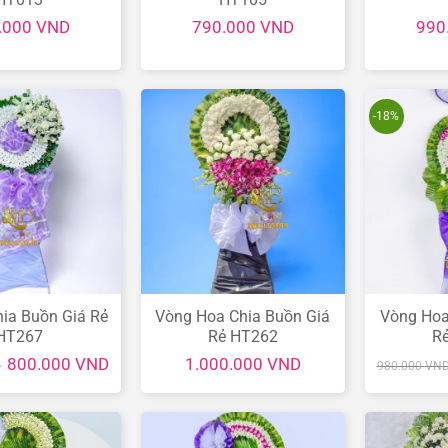
.000
VND
790.000
VND
990
-18%
ia Buồn Giá Rẻ
Vòng Hoa Chia Buồn Giá
Vòng Hoa
HT267
Rẻ HT262
R
Giá
Giá
800.000
VND
1.000.000
VND
D
980.000
VN
gốc
hiện
là:
tại
900.000 VND.
là:
800.000 VND.