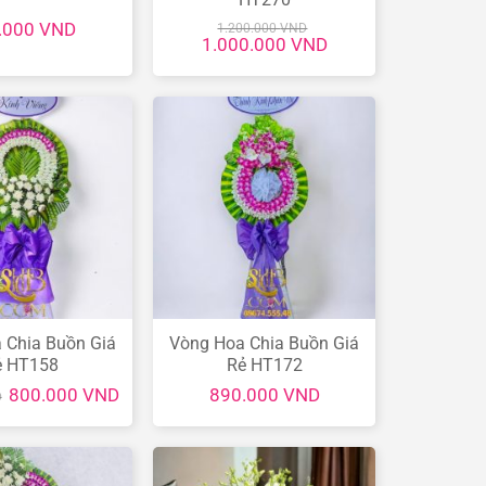
.000
VND
1.200.000
VND
Giá
Giá
1.000.000
VND
gốc
hiện
là:
tại
1.200.000 VND.
là:
1.000.000 VND.
 Chia Buồn Giá
Vòng Hoa Chia Buồn Giá
ẻ HT158
Rẻ HT172
Giá
Giá
800.000
VND
890.000
VND
D
gốc
hiện
là:
tại
980.000 VND.
là:
800.000 VND.