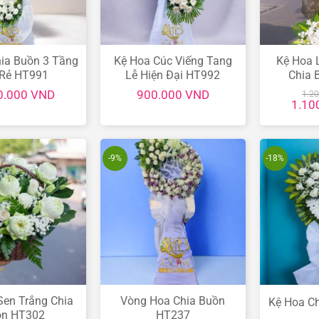
ia Buồn 3 Tầng
Kệ Hoa Cúc Viếng Tang
Kệ Hoa 
 Rẻ HT991
Lễ Hiện Đại HT992
Chia 
0.000
VND
900.000
VND
1.2
Giá
1.10
gốc
là:
1.200
-9%
-18%
Sen Trắng Chia
Vòng Hoa Chia Buồn
Kệ Hoa C
ồn HT302
HT237