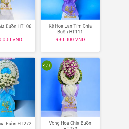
Kệ Hoa Lan Tím Chia
hia Buồn HT106
Buồn HT111
0.000
VND
990.000
VND
-17%
Vòng Hoa Chia Buồn
hia Buồn HT272
HT270