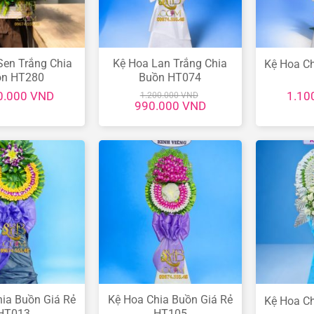
Sen Trắng Chia
Kệ Hoa Lan Trắng Chia
Kệ Hoa C
ồn HT280
Buồn HT074
0.000
VND
1.10
1.200.000
VND
Giá
Giá
990.000
VND
gốc
hiện
là:
tại
1.200.000 VND.
là:
990.000 VND.
ia Buồn Giá Rẻ
Kệ Hoa Chia Buồn Giá Rẻ
Kệ Hoa C
HT013
HT105