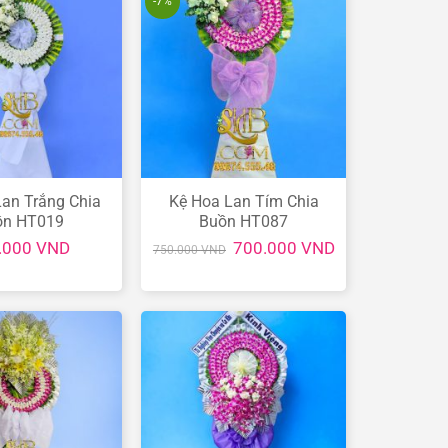
-7%
an Trắng Chia
Kệ Hoa Lan Tím Chia
ồn HT019
Buồn HT087
Giá
Giá
.000
VND
700.000
VND
750.000
VND
gốc
hiện
là:
tại
750.000 VND.
là:
700.000 VND.