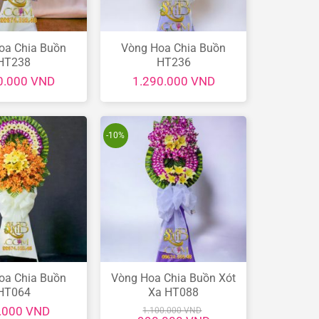
oa Chia Buồn
Vòng Hoa Chia Buồn
HT238
HT236
0.000
VND
1.290.000
VND
-10%
oa Chia Buồn
Vòng Hoa Chia Buồn Xót
HT064
Xa HT088
.000
VND
1.100.000
VND