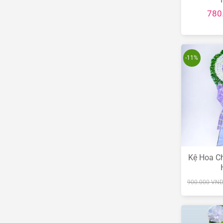
780
-11%
Kệ Hoa Ch
900.000
VN