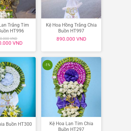
Lan Trắng Tím
Kệ Hoa Hồng Trắng Chia
Buồn HT996
Buồn HT997
890.000
VND
00.000
VND
Giá
0.000
VND
hiện
tại
.000 VND.
là:
1.100.000 VND.
-1%
Kệ Hoa Lan Tím Chia
hia Buồn HT300
Buồn HT297