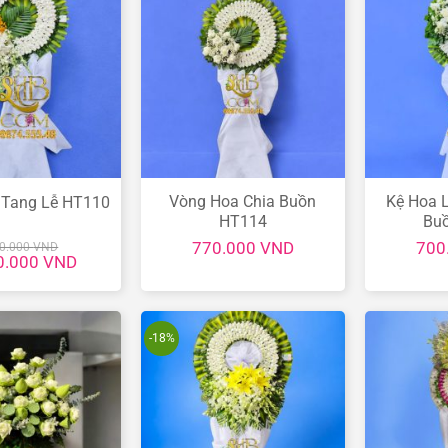
Vòng Hoa Chia Buồn
Kệ Hoa L
 Tang Lễ HT110
HT114
Bu
770.000
VND
700
00.000
VND
Giá
0.000
VND
hiện
tại
.000 VND.
là:
1.100.000 VND.
-18%