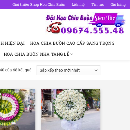
Giới thiệu Shop Hoa Chia Buồn
Liên hệ
Tin tức
Giỏ hàng
H HIỆN ĐẠI
HOA CHIA BUỒN CAO CẤP SANG TRỌNG
HOA CHIA BUỒN NHÀ TANG LỄ
Đã
–40 của 68 kết quả
sắp
xếp
theo
mới
nhất