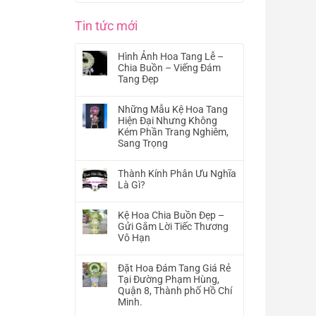
Tin tức mới
Hình Ảnh Hoa Tang Lễ –
Chia Buồn – Viếng Đám
Tang Đẹp
Không
có
Những Mẫu Kệ Hoa Tang
bình
Hiện Đại Nhưng Không
luận
Kém Phần Trang Nghiêm,
ở
Sang Trọng
Hình
Không
Ảnh
có
Hoa
Thành Kính Phân Ưu Nghĩa
bình
Tang
Là Gì?
luận
Lễ
Không
ở
–
có
Những
Kệ Hoa Chia Buồn Đẹp –
Chia
bình
Mẫu
Gửi Gắm Lời Tiếc Thương
Buồn
luận
Kệ
Vô Hạn
–
ở
Hoa
Viếng
Không
Thành
Tang
Đám
có
Kính
Đặt Hoa Đám Tang Giá Rẻ
Hiện
Tang
bình
Phân
Tại Đường Phạm Hùng,
Đại
Đẹp
luận
Ưu
Quận 8, Thành phố Hồ Chí
Nhưng
ở
Nghĩa
Minh.
Không
Kệ
Là
Kém