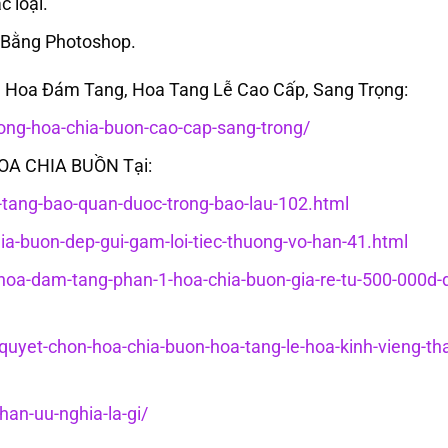
c loại.
 Bằng Photoshop.
Hoa Đám Tang, Hoa Tang Lễ Cao Cấp, Sang Trọng:
ng-hoa-chia-buon-cao-cap-sang-trong/
HOA CHIA BUỒN Tại:
c-tang-bao-quan-duoc-trong-bao-lau-102.html
hia-buon-dep-gui-gam-loi-tiec-thuong-vo-han-41.html
g-hoa-dam-tang-phan-1-hoa-chia-buon-gia-re-tu-500-000d-
-quyet-chon-hoa-chia-buon-hoa-tang-le-hoa-kinh-vieng-th
an-uu-nghia-la-gi/