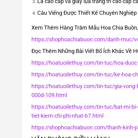
Lá cao cấp và giấy lụa trang trí cao cấp cá
Câu Viếng Được Thiết Kế Chuyên Nghiệp
Xem Thêm Hàng Trăm Mẫu Hoa Chia Buồn, 
https://shophoachiabuon.com/danh-muc/vo
Đọc Thêm Những Bài Viết Bổ Ích Khác Về 
https://hoatuoilethuy.com/tin-tuc/hoa-duo
https://hoatuoilethuy.com/tin-tuc/ke-hoa-c
https://hoatuoilethuy.com/tin-tuc/gia-von
000d-109.html
https://hoatuoilethuy.com/tin-tuc/bat-mi-bi
tiet-kiem-chi-phi-nhat-67.html
https://shophoachiabuon.com/thanh-kinh-ph