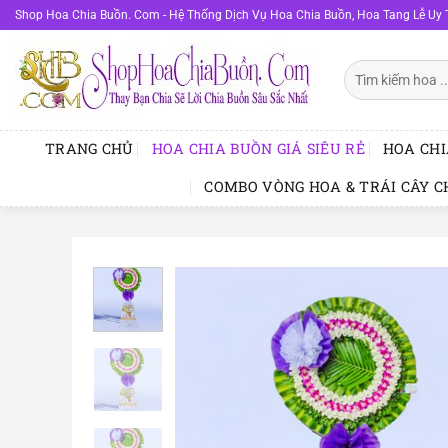
Bỏ
Shop Hoa Chia Buồn. Com - Hệ Thống Dịch Vụ Hoa Chia Buồn, Hoa Tang Lễ Uy 
qua
nội
Tìm
dung
kiếm:
TRANG CHỦ
HOA CHIA BUỒN GIÁ SIÊU RẺ
HOA CHI
COMBO VÒNG HOA & TRÁI CÂY C