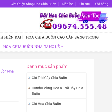
Giới thiệu Shop Hoa Chia Buồn
Liên hệ
Tin tức
Giỏ hàng
H HIỆN ĐẠI
HOA CHIA BUỒN CAO CẤP SANG TRỌNG
HOA CHIA BUỒN NHÀ TANG LỄ
Danh mục sản phẩm
Buồn Nhà
Giỏ Trái Cây Chia Buồn
Combo Vòng Hoa & Trái Cây Chia
Buồn
Giỏ Hoa Chia Buồn