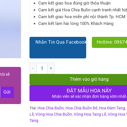
Cam kết giao hoa đúng giờ thỏa thuận
Cam kết giá Hoa Chia Buồn cạnh tranh nhất hi
Cam kết giao hoa miễn phí nội thành Tp. HCM
Cam kết làm hài lòng 100% Khách Hàng
Nhắn Tin Qua Facebook
Hotline: 0967
Số lượng
tôi sẽ
Thêm vào giỏ hàng
ĐẶT MẪU HOA NÀY
Nhân viên sẽ xác nhận đơn hàng sớm nhất
Hoa Chia Buồn
Hoa Chia Buồn Rẻ
Hoa Đám Tang
Thẻ:
,
,
,
Lễ
Vòng Hoa Chia Buồn
Vòng Hoa Tang Lễ
Vòng Hoa 
,
,
,
Tang