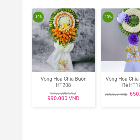
-10%
-13%
ia Buồn
Vòng Hoa Chia Buồn
Vòng Hoa Chia
3
HT208
Rẻ HT1
Giá
VND
650
1.100.000
VND
750.000
VND
Giá
Giá
gốc
990.000
VND
gốc
hiện
là:
là:
tại
750.
1.100.000 VND.
là:
990.000 VND.