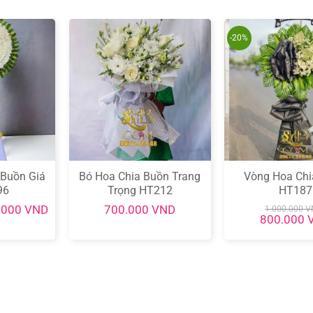
-20%
 Buồn Giá
Bó Hoa Chia Buồn Trang
Vòng Hoa Chi
96
Trọng HT212
HT187
Giá
.000
VND
700.000
VND
1.000.000
V
hiện
Giá
800.000
tại
gốc
000 VND.
là:
là:
650.000 VND.
1.000.000 V