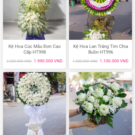
Kệ Hoa Cúc Mẫu Đơn Cao
Kệ Hoa Lan Trắng Tím Chia
Cấp HT998
Buồn HT996
Giá
Giá
Giá
Giá
1.990.000
VND
1.100.000
VND
2.200.000
VND
1.200.000
VND
gốc
hiện
gốc
hiệ
là:
tại
là:
tại
2.200.000 VND.
là:
1.200.000 VND.
là:
1.990.000 VND.
1.1