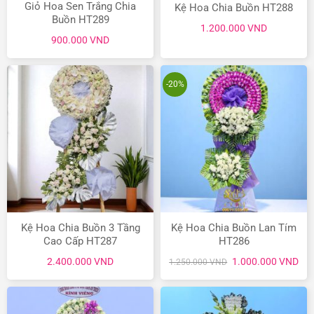
Giỏ Hoa Sen Trắng Chia
Kệ Hoa Chia Buồn HT288
Buồn HT289
1.200.000
VND
900.000
VND
-20%
Kệ Hoa Chia Buồn 3 Tầng
Kệ Hoa Chia Buồn Lan Tím
Cao Cấp HT287
HT286
Giá
Giá
2.400.000
VND
1.000.000
VND
1.250.000
VND
gốc
hiệ
là:
tại
1.250.000 VND.
là:
1.0