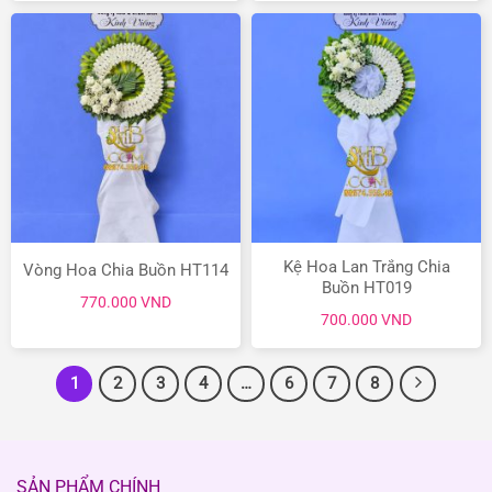
1.1
790.000 VND.
là:
650.000 VND.
Kệ Hoa Lan Trắng Chia
Vòng Hoa Chia Buồn HT114
Buồn HT019
770.000
VND
700.000
VND
1
2
3
4
…
6
7
8
SẢN PHẨM CHÍNH