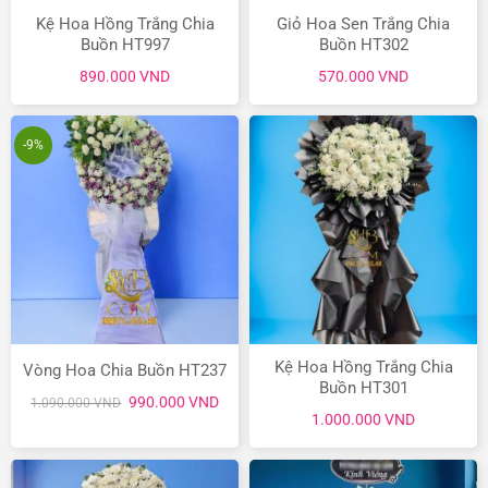
Kệ Hoa Hồng Trắng Chia
Giỏ Hoa Sen Trắng Chia
Buồn HT997
Buồn HT302
890.000
VND
570.000
VND
-9%
Kệ Hoa Hồng Trắng Chia
Vòng Hoa Chia Buồn HT237
Buồn HT301
Giá
Giá
990.000
VND
1.090.000
VND
gốc
hiện
1.000.000
VND
là:
tại
1.090.000 VND.
là:
990.000 VND.