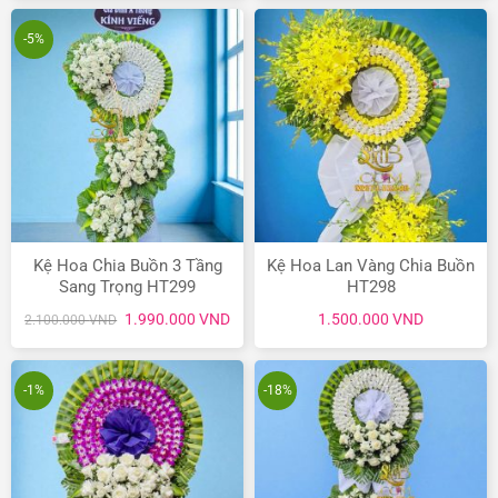
2.200.000 VND.
là:
1.200.000 VND.
là:
1.900.000 VND.
990.
-5%
Kệ Hoa Chia Buồn 3 Tầng
Kệ Hoa Lan Vàng Chia Buồn
Sang Trọng HT299
HT298
Giá
Giá
1.990.000
VND
1.500.000
VND
2.100.000
VND
gốc
hiện
là:
tại
2.100.000 VND.
là:
1.990.000 VND.
-1%
-18%