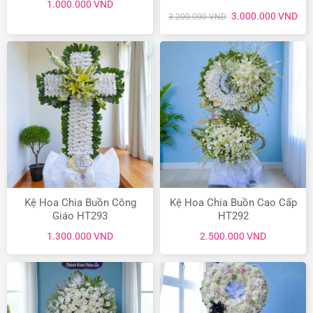
1.000.000
VND
Giá
Giá
3.000.000
VND
3.200.000
VND
gốc
hiệ
là:
tại
3.200.000 VND.
là:
3.0
Kệ Hoa Chia Buồn Công
Kệ Hoa Chia Buồn Cao Cấp
Giáo HT293
HT292
1.300.000
VND
2.500.000
VND