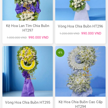
Kệ Hoa Lan Tím Chia Buồn
Vòng Hoa Chia Buồn HT296
HT297
Giá
Giá
990.000
VND
1.200.000
VND
gốc
hiện
Giá
Giá
990.000
VND
1.000.000
VND
là:
tại
gốc
hiện
1.200.000 VND.
là:
là:
tại
990.
1.000.000 VND.
là:
990.000 VND.
-6%
Kệ Hoa Chia Buồn Cao Cấp
Vòng Hoa Chia Buồn HT295
HT294