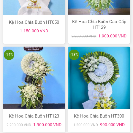
Kệ Hoa Chia Buồn Cao Cấp
Kệ Hoa Chia Buồn HT050
HT129
1.150.000
VND
Giá
Giá
1.900.000
VND
2.200.000
VND
gốc
hiệ
là:
tại
2.200.000 VND.
là:
1.9
-14%
-18%
Kệ Hoa Chia Buồn HT123
Kệ Hoa Chia Buồn HT300
Giá
Giá
Giá
Giá
1.900.000
VND
990.000
VND
2.200.000
VND
1.200.000
VND
gốc
hiện
gốc
hiện
là:
tại
là:
tại