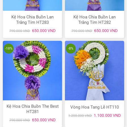
Kệ Hoa Chia Buồn Lan
Kệ Hoa Chia Buồn Lan
Trắng Tím HT283
Trắng Tím HT282
Giá
Giá
Giá
Giá
650.000
VND
650.000
VND
790.000
VND
790.000
VND
gốc
hiện
gốc
hiện
là:
tại
là:
tại
790.000 VND.
là:
790.000 VND.
là:
650.000 VND.
650.
-18%
-8%
Kệ Hoa Chia Buồn The Best
Vòng Hoa Tang Lễ HT110
HT281
Giá
Giá
1.100.000
VND
1.200.000
VND
gốc
hiệ
Giá
Giá
650.000
VND
790.000
VND
là:
tại
gốc
hiện
1.200.000 VND.
là:
là:
tại