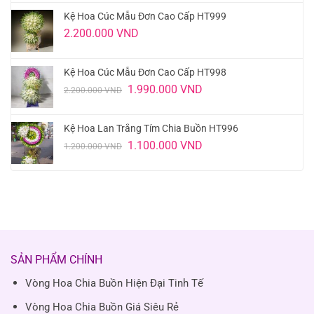
Kệ Hoa Cúc Mẫu Đơn Cao Cấp HT999
2.200.000
VND
Kệ Hoa Cúc Mẫu Đơn Cao Cấp HT998
Giá
Giá
1.990.000
VND
2.200.000
VND
gốc
hiện
là:
tại
2.200.000 VND.
là:
Kệ Hoa Lan Trắng Tím Chia Buồn HT996
1.990.000 VND.
Giá
Giá
1.100.000
VND
1.200.000
VND
gốc
hiện
là:
tại
1.200.000 VND.
là:
1.100.000 VND.
SẢN PHẨM CHÍNH
Vòng Hoa Chia Buồn Hiện Đại Tinh Tế
Vòng Hoa Chia Buồn Giá Siêu Rẻ