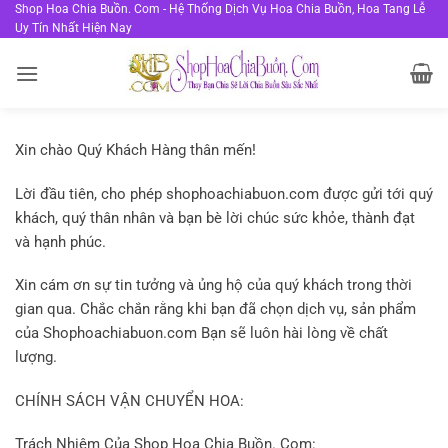
Bỏ
Shop Hoa Chia Buồn. Com - Hệ Thống Dịch Vụ Hoa Chia Buồn, Hoa Tang Lễ
Uy Tín Nhất Hiện Nay
qua
nội
dung
Xin chào Quý Khách Hàng thân mến!
Lời đầu tiên, cho phép shophoachiabuon.com được gửi tới quý
khách, quý thân nhân và bạn bè lời chúc sức khỏe, thành đạt
và hạnh phúc.
Xin cám ơn sự tin tưởng và ủng hộ của quý khách trong thời
gian qua. Chắc chắn rằng khi bạn đã chọn dịch vụ, sản phẩm
của Shophoachiabuon.com Bạn sẽ luôn hài lòng về chất
lượng.
CHÍNH SÁCH VẬN CHUYỂN HOA:
Trách Nhiệm Của Shop Hoa Chia Buồn. Com: