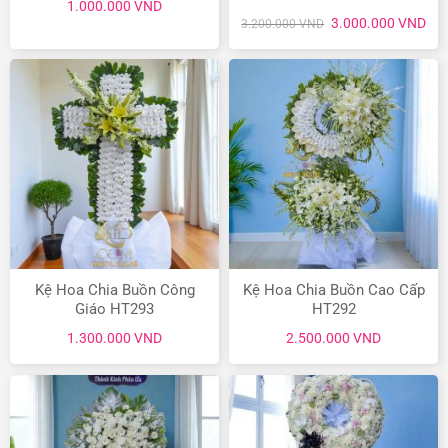
1.000.000
VND
Giá
Giá
3.000.000
VND
3.200.000
VND
gốc
hiệ
là:
tại
3.200.000 VND.
là:
3.0
Kệ Hoa Chia Buồn Công
Kệ Hoa Chia Buồn Cao Cấp
Giáo HT293
HT292
1.300.000
VND
2.500.000
VND