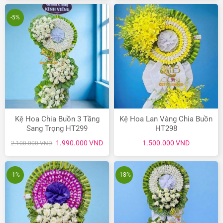
2.200.000 VND.
là:
1.200.000 VND.
là:
1.900.000 VND.
990.
-5%
Kệ Hoa Chia Buồn 3 Tầng
Kệ Hoa Lan Vàng Chia Buồn
Sang Trọng HT299
HT298
Giá
Giá
1.990.000
VND
1.500.000
VND
2.100.000
VND
gốc
hiện
là:
tại
2.100.000 VND.
là:
1.990.000 VND.
-1%
-18%