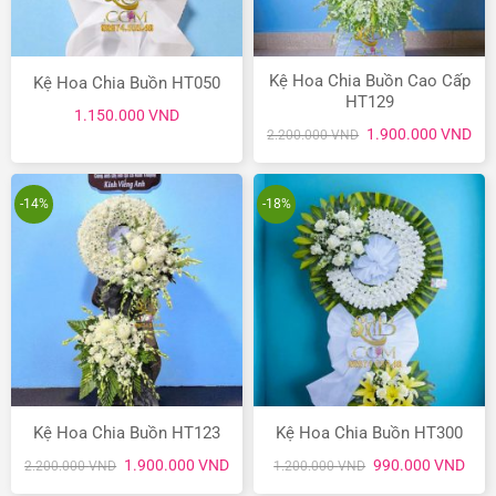
Kệ Hoa Chia Buồn Cao Cấp
Kệ Hoa Chia Buồn HT050
HT129
1.150.000
VND
Giá
Giá
1.900.000
VND
2.200.000
VND
gốc
hiệ
là:
tại
2.200.000 VND.
là:
1.9
-14%
-18%
Kệ Hoa Chia Buồn HT123
Kệ Hoa Chia Buồn HT300
Giá
Giá
Giá
Giá
1.900.000
VND
990.000
VND
2.200.000
VND
1.200.000
VND
gốc
hiện
gốc
hiện
là:
tại
là:
tại