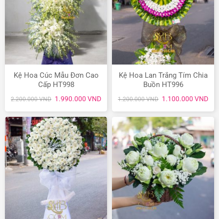
Kệ Hoa Cúc Mẫu Đơn Cao
Kệ Hoa Lan Trắng Tím Chia
Cấp HT998
Buồn HT996
Giá
Giá
Giá
Giá
1.990.000
VND
1.100.000
VND
2.200.000
VND
1.200.000
VND
gốc
hiện
gốc
hiệ
là:
tại
là:
tại
2.200.000 VND.
là:
1.200.000 VND.
là:
1.990.000 VND.
1.1