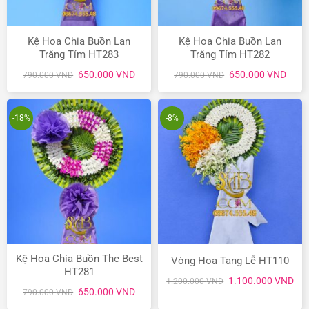
Kệ Hoa Chia Buồn Lan
Kệ Hoa Chia Buồn Lan
Trắng Tím HT283
Trắng Tím HT282
Giá
Giá
Giá
Giá
650.000
VND
650.000
VND
790.000
VND
790.000
VND
gốc
hiện
gốc
hiện
là:
tại
là:
tại
790.000 VND.
là:
790.000 VND.
là:
650.000 VND.
650.
-18%
-8%
Kệ Hoa Chia Buồn The Best
Vòng Hoa Tang Lễ HT110
HT281
Giá
Giá
1.100.000
VND
1.200.000
VND
gốc
hiệ
Giá
Giá
650.000
VND
790.000
VND
là:
tại
gốc
hiện
1.200.000 VND.
là:
là:
tại