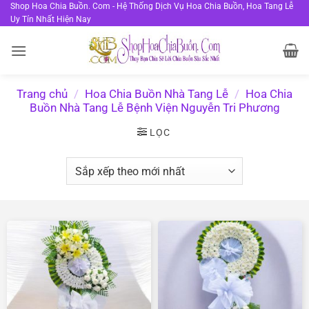
Bỏ
Shop Hoa Chia Buồn. Com - Hệ Thống Dịch Vụ Hoa Chia Buồn, Hoa Tang Lễ
Uy Tín Nhất Hiện Nay
qua
nội
dung
Trang chủ
/
Hoa Chia Buồn Nhà Tang Lễ
/
Hoa Chia
Buồn Nhà Tang Lễ Bệnh Viện Nguyễn Tri Phương
LỌC