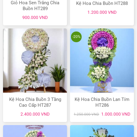
Giỏ Hoa Sen Trắng Chia
Kệ Hoa Chia Buồn HT288
Buồn HT289
1.200.000
VND
900.000
VND
-20%
Kệ Hoa Chia Buồn 3 Tầng
Kệ Hoa Chia Buồn Lan Tím
Cao Cấp HT287
HT286
Giá
Giá
2.400.000
VND
1.000.000
VND
1.250.000
VND
gốc
hiệ
là:
tại
1.250.000 VND.
là:
1.0