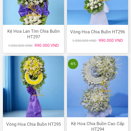
Kệ Hoa Lan Tím Chia Buồn
Vòng Hoa Chia Buồn HT296
HT297
Giá
Giá
990.000
VND
1.200.000
VND
gốc
hiện
Giá
Giá
990.000
VND
1.000.000
VND
là:
tại
gốc
hiện
1.200.000 VND.
là:
là:
tại
990.
1.000.000 VND.
là:
990.000 VND.
-6%
Kệ Hoa Chia Buồn Cao Cấp
Vòng Hoa Chia Buồn HT295
HT294