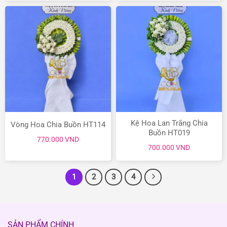
1.1
790.000 VND.
là:
650.000 VND.
Kệ Hoa Lan Trắng Chia
Vòng Hoa Chia Buồn HT114
Buồn HT019
770.000
VND
700.000
VND
1
2
3
4
SẢN PHẨM CHÍNH