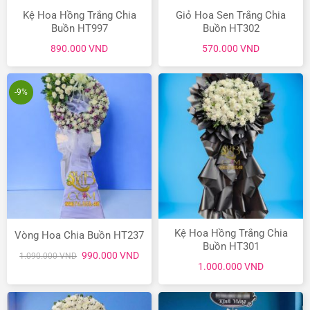
Kệ Hoa Hồng Trắng Chia
Giỏ Hoa Sen Trắng Chia
Buồn HT997
Buồn HT302
890.000
VND
570.000
VND
-9%
Kệ Hoa Hồng Trắng Chia
Vòng Hoa Chia Buồn HT237
Buồn HT301
Giá
Giá
990.000
VND
1.090.000
VND
gốc
hiện
1.000.000
VND
là:
tại
1.090.000 VND.
là:
990.000 VND.