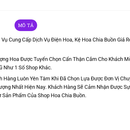
MÔ TẢ
Vụ Cung Cấp Dịch Vụ Điện Hoa, Kệ Hoa Chia Buồn Giá R
ượng Hoa Được Tuyển Chọn Cẩn Thận Cắm Cho Khách Mỗ
ũ Như 1 Số Shop Khác.
h Hàng Luôn Yên Tâm Khi Đã Chọn Lựa Được Đơn Vị Ch
 Lượng Nhất Hiện Nay. Khách Hàng Sẽ Cảm Nhận Được S
hư Sản Phẩm Của Shop Hoa Chia Buồn.