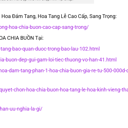
Hoa Đám Tang, Hoa Tang Lễ Cao Cấp, Sang Trọng:
ng-hoa-chia-buon-cao-cap-sang-trong/
HOA CHIA BUỒN Tại:
c-tang-bao-quan-duoc-trong-bao-lau-102.html
hia-buon-dep-gui-gam-loi-tiec-thuong-vo-han-41.html
g-hoa-dam-tang-phan-1-hoa-chia-buon-gia-re-tu-500-000d-
-quyet-chon-hoa-chia-buon-hoa-tang-le-hoa-kinh-vieng-th
an-uu-nghia-la-gi/