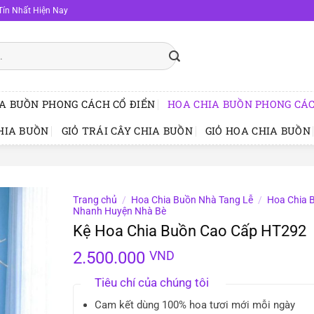
Tín Nhất Hiện Nay
A BUỒN PHONG CÁCH CỔ ĐIỂN
HOA CHIA BUỒN PHONG CÁC
HIA BUỒN
GIỎ TRÁI CÂY CHIA BUỒN
GIỎ HOA CHIA BUỒN
Trang chủ
/
Hoa Chia Buồn Nhà Tang Lễ
/
Hoa Chia 
Nhanh Huyện Nhà Bè
Kệ Hoa Chia Buồn Cao Cấp HT292
2.500.000
VND
Tiêu chí của chúng tôi
Cam kết dùng 100% hoa tươi mới mỗi ngày