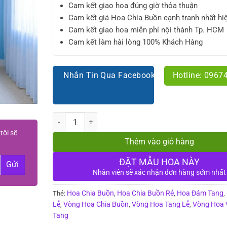
Cam kết giao hoa đúng giờ thỏa thuận
Cam kết giá Hoa Chia Buồn cạnh tranh nhất hi
Cam kết giao hoa miễn phí nội thành Tp. HCM
Cam kết làm hài lòng 100% Khách Hàng
Nhắn Tin Qua Facebook
Hotline: 0967
Số lượng
tôi sẽ
Thêm vào giỏ hàng
ĐẶT MẪU HOA NÀY
Nhân viên sẽ xác nhận đơn hàng sớm nhất
Hoa Chia Buồn
Hoa Chia Buồn Rẻ
Hoa Đám Tang
Thẻ:
,
,
,
Lễ
Vòng Hoa Chia Buồn
Vòng Hoa Tang Lễ
Vòng Hoa 
,
,
,
Tang