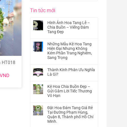
Tin tức mới
Hình Ảnh Hoa Tang Lễ –
Chia Buồn – Viếng Đám
Tang Đẹp
Không
có
Những Mẫu Kệ Hoa Tang
bình
Hiện Đại Nhưng Không
luận
Kém Phần Trang Nghiêm,
ở
Sang Trọng
Hình
n HT018
Không
Ảnh
có
Hoa
Thành Kính Phân Ưu Nghĩa
bình
Tang
Là Gì?
VND
luận
Lễ
Không
ở
–
có
Những
Kệ Hoa Chia Buồn Đẹp –
Chia
bình
Mẫu
Gửi Gắm Lời Tiếc Thương
Buồn
luận
Kệ
Vô Hạn
–
ở
Hoa
Viếng
Không
Thành
Tang
Đám
có
Kính
Đặt Hoa Đám Tang Giá Rẻ
Hiện
Tang
bình
Phân
Tại Đường Phạm Hùng,
Đại
Đẹp
luận
Ưu
Quận 8, Thành phố Hồ Chí
Nhưng
ở
Nghĩa
Minh.
Không
Kệ
Là
Kém