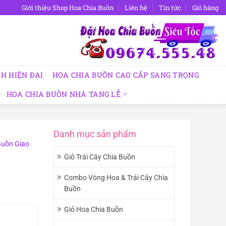
Giới thiệu Shop Hoa Chia Buồn
Liên hệ
Tin tức
Giỏ hàng
H HIỆN ĐẠI
HOA CHIA BUỒN CAO CẤP SANG TRỌNG
HOA CHIA BUỒN NHÀ TANG LỄ
Danh mục sản phẩm
Buồn Giao
Giỏ Trái Cây Chia Buồn
Combo Vòng Hoa & Trái Cây Chia
Buồn
Giỏ Hoa Chia Buồn