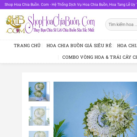
Bỏ
Shop Hoa Chia Buồn. Com - Hệ Thống Dịch Vụ Hoa Chia Buồn, Hoa Tang Lễ Uy 
qua
nội
Tìm
dung
kiếm:
TRANG CHỦ
HOA CHIA BUỒN GIÁ SIÊU RẺ
HOA CHI
COMBO VÒNG HOA & TRÁI CÂY C