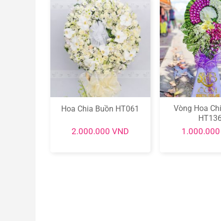
ia Buồn
Vòng Hoa Ch
Hoa Chia Buồn HT061
9
HT13
0
VND
2.000.000
VND
1.000.00