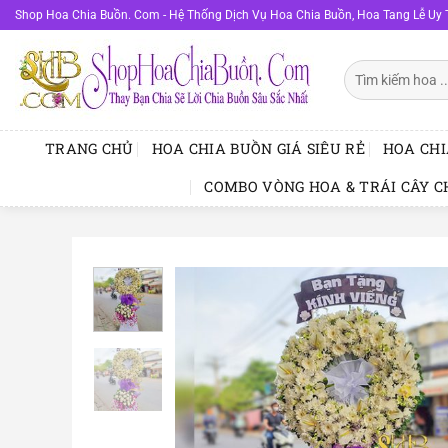
Bỏ
Shop Hoa Chia Buồn. Com - Hệ Thống Dịch Vụ Hoa Chia Buồn, Hoa Tang Lễ Uy 
qua
nội
Tìm
dung
kiếm:
TRANG CHỦ
HOA CHIA BUỒN GIÁ SIÊU RẺ
HOA CHI
COMBO VÒNG HOA & TRÁI CÂY C