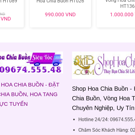
Vòng Hoa Chi
n HT089
Hoa Chia Buồn HT026
HT136
990.000
VND
1.000.000
VND
Giá
0
VND
hiện
tại
ND.
là:
1.000.000 VND.
HOA CHIA BUỒN - ĐẶT
Shop Hoa Chia Buồn -
HIA BUỒN, HOA TANG
Chia Buồn, Vòng Hoa 
RỰC TUYẾN
Chuyên Nghiệp, Uy Tín
Hotline 24/24:
09674.555.
Chăm Sóc Khách Hàng
:
02