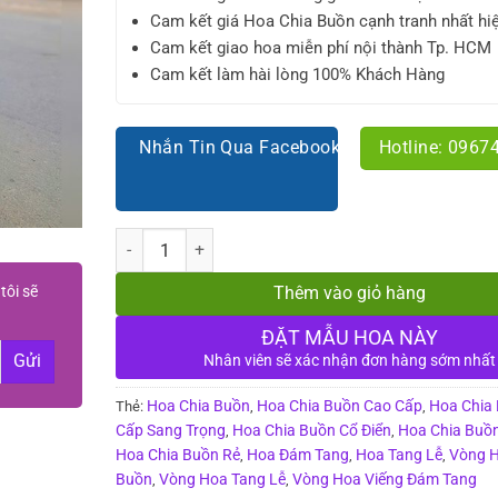
Cam kết giá Hoa Chia Buồn cạnh tranh nhất hi
Cam kết giao hoa miễn phí nội thành Tp. HCM
Cam kết làm hài lòng 100% Khách Hàng
Nhắn Tin Qua Facebook
Hotline: 0967
Số lượng
tôi sẽ
Thêm vào giỏ hàng
ĐẶT MẪU HOA NÀY
Nhân viên sẽ xác nhận đơn hàng sớm nhất
Hoa Chia Buồn
Hoa Chia Buồn Cao Cấp
Hoa Chia
Thẻ:
,
,
Cấp Sang Trọng
Hoa Chia Buồn Cổ Điển
Hoa Chia Buồn
,
,
Hoa Chia Buồn Rẻ
Hoa Đám Tang
Hoa Tang Lễ
Vòng H
,
,
,
Buồn
Vòng Hoa Tang Lễ
Vòng Hoa Viếng Đám Tang
,
,