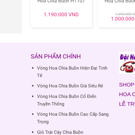
ồn HT144
Hoa Chia Buồn HT107
Hoa Chia Buồ
1.190.000
VND
VND
1.290.000
Giá
Giá
0
VND
1.000.00
hiện
gốc
tại
là:
ND.
là:
1.290.000 V
1.000.000 VND.
SẢN PHẨM CHÍNH
Vòng Hoa Chia Buồn Hiện Đại Tinh
Tế
SHOP 
Vòng Hoa Chia Buồn Giá Siêu Rẻ
HOA C
Vòng Hoa Chia Buồn Cổ Điển
LỄ T
Truyền Thống
Vòng Hoa Chia Buồn Cao Cấp Sang
Trọng
Giỏ Trái Cây Chia Buồn