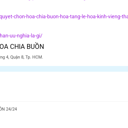
-quyet-chon-hoa-chia-buon-hoa-tang-le-hoa-kinh-vieng-th
an-uu-nghia-la-gi/
OA CHIA BUỒN
ng 4, Quận 8, Tp. HCM.
N 24/24