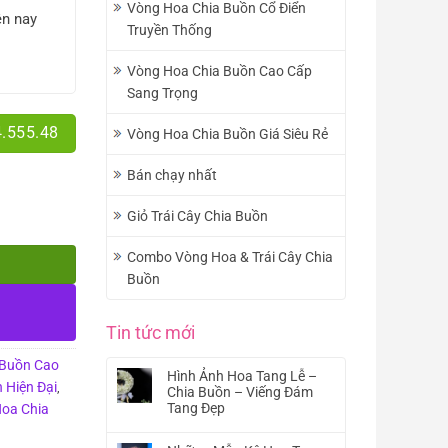
Vòng Hoa Chia Buồn Cổ Điển
ện nay
Truyền Thống
Vòng Hoa Chia Buồn Cao Cấp
Sang Trọng
4.555.48
Vòng Hoa Chia Buồn Giá Siêu Rẻ
Bán chạy nhất
Giỏ Trái Cây Chia Buồn
Combo Vòng Hoa & Trái Cây Chia
Buồn
Tin tức mới
 Buồn Cao
Hình Ảnh Hoa Tang Lễ –
 Hiện Đại
,
Chia Buồn – Viếng Đám
Tang Đẹp
oa Chia
Không
có