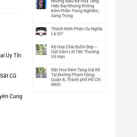
Những Mẫu Kệ Hoa Tang
bình
Hiện Đại Nhưng Không
luận
Kém Phần Trang Nghiêm,
ở
Sang Trọng
Hình
Không
Ảnh
có
Hoa
Thành Kính Phân Ưu Nghĩa
bình
Tang
Là Gì?
luận
Lễ
Không
ở
–
có
Những
Kệ Hoa Chia Buồn Đẹp –
Chia
bình
Mẫu
Gửi Gắm Lời Tiếc Thương
Buồn
ại Uy Tín
luận
Kệ
Vô Hạn
–
ở
Hoa
Viếng
Không
Thành
Tang
Đám
có
Kính
Đặt Hoa Đám Tang Giá Rẻ
Hiện
Tang
bình
Phân
Tại Đường Phạm Hùng,
 Sắt Cũ
Đại
Đẹp
luận
Ưu
Quận 8, Thành phố Hồ Chí
Nhưng
ở
Nghĩa
Minh.
Không
Kệ
Là
Kém
Không
Hoa
Gì?
Phần
uyên Cung
có
Chia
Trang
bình
Buồn
Nghiêm,
luận
Đẹp
Sang
ở
–
Trọng
Đặt
Gửi
Hoa
Gắm
Đám
Lời
Tang
Tiếc
Giá
Thương