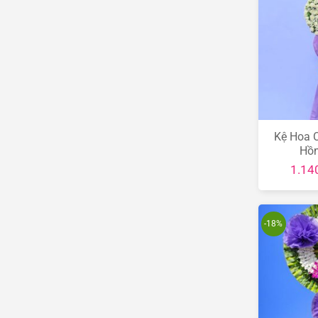
Kệ Hoa 
Hồ
1.14
-18%