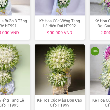
ia Buồn 3 Tầng
Kệ Hoa Cúc Viếng Tang
Kệ Hoa C
 Rẻ HT991
Lễ Hiện Đại HT992
Đại Ca
0.000
VND
900.000
VND
2.00
-10%
Viếng Tang Lễ
Kệ Hoa Cúc Mẫu Đơn Cao
Kệ Hoa C
Cấp HT995
Cấp HT999
Cấ