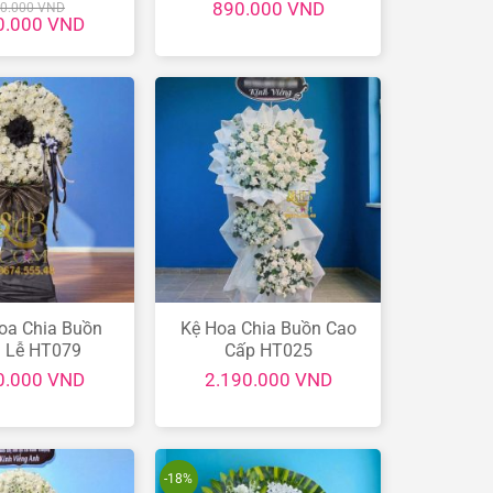
890.000
VND
00.000
VND
Giá
0.000
VND
hiện
tại
.000 VND.
là:
1.990.000 VND.
oa Chia Buồn
Kệ Hoa Chia Buồn Cao
 Lễ HT079
Cấp HT025
0.000
VND
2.190.000
VND
-18%