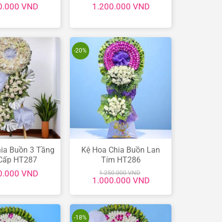
0.000
VND
1.200.000
VND
-20%
ia Buồn 3 Tầng
Kệ Hoa Chia Buồn Lan
Cấp HT287
Tím HT286
0.000
VND
1.250.000
VND
Giá
Giá
1.000.000
VND
gốc
hiện
là:
tại
1.250.000 VND.
là:
1.000.000 VND.
-18%