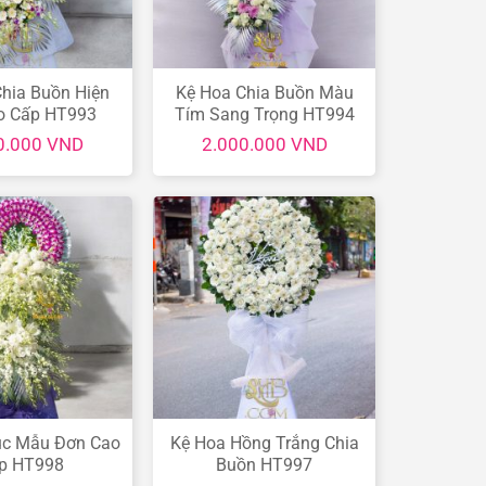
hia Buồn Hiện
Kệ Hoa Chia Buồn Màu
o Cấp HT993
Tím Sang Trọng HT994
0.000
VND
2.000.000
VND
úc Mẫu Đơn Cao
Kệ Hoa Hồng Trắng Chia
p HT998
Buồn HT997