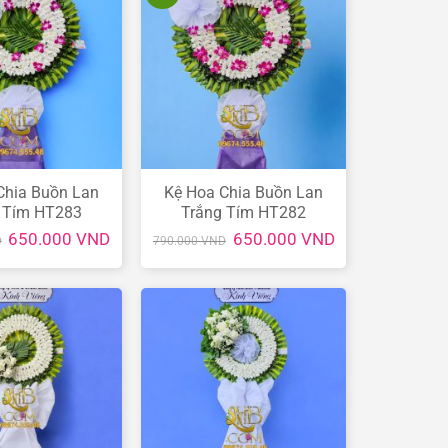
Chia Buồn Lan
Kệ Hoa Chia Buồn Lan
 Tím HT283
Trắng Tím HT282
Giá
Giá
Giá
Giá
650.000
VND
650.000
VND
D
790.000
VND
gốc
hiện
gốc
hiện
là:
tại
là:
tại
790.000 VND.
là:
790.000 VND.
là:
650.000 VND.
650.000 VND.