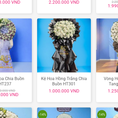
0.000
VND
2.200.000
VND
2.2
Giá
1.99
gốc
là:
2.200
oa Chia Buồn
Kệ Hoa Hồng Trắng Chia
Vòng H
HT237
Buồn HT301
Tang
1.000.000
VND
1.25
90.000
VND
Giá
.000
VND
hiện
tại
0.000 VND.
là:
990.000 VND.
-14%
-14%