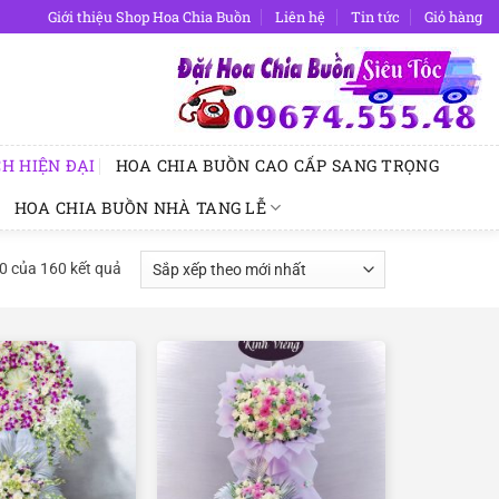
Giới thiệu Shop Hoa Chia Buồn
Liên hệ
Tin tức
Giỏ hàng
H HIỆN ĐẠI
HOA CHIA BUỒN CAO CẤP SANG TRỌNG
HOA CHIA BUỒN NHÀ TANG LỄ
Đã
40 của 160 kết quả
sắp
xếp
theo
mới
nhất