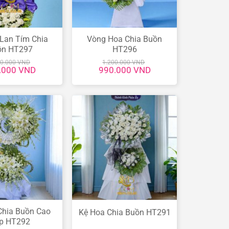
Lan Tím Chia
Vòng Hoa Chia Buồn
ồn HT297
HT296
00.000
VND
1.200.000
VND
Giá
Giá
Giá
.000
VND
990.000
VND
hiện
gốc
hiện
tại
là:
tại
0.000 VND.
là:
1.200.000 VND.
là:
990.000 VND.
990.000 VND.
Chia Buồn Cao
Kệ Hoa Chia Buồn HT291
p HT292