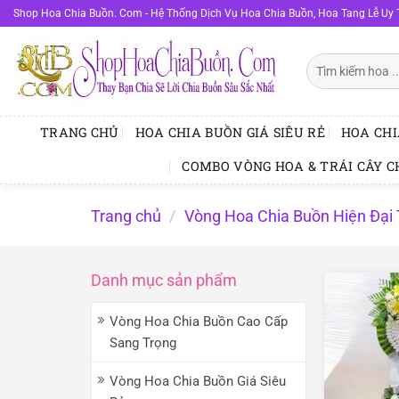
Bỏ
Shop Hoa Chia Buồn. Com - Hệ Thống Dịch Vụ Hoa Chia Buồn, Hoa Tang Lễ Uy 
qua
nội
Tìm
dung
kiếm:
TRANG CHỦ
HOA CHIA BUỒN GIÁ SIÊU RẺ
HOA CHI
COMBO VÒNG HOA & TRÁI CÂY C
Trang chủ
/
Vòng Hoa Chia Buồn Hiện Đại 
Danh mục sản phẩm
Vòng Hoa Chia Buồn Cao Cấp
Sang Trọng
Vòng Hoa Chia Buồn Giá Siêu