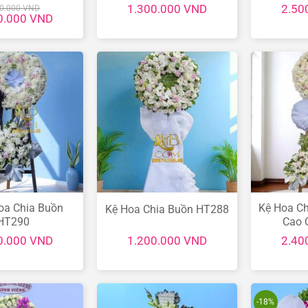
1.300.000
VND
2.50
00.000
VND
Giá
0.000
VND
hiện
tại
.000 VND.
là:
3.000.000 VND.
oa Chia Buồn
Kệ Hoa Ch
Kệ Hoa Chia Buồn HT288
HT290
Cao 
0.000
VND
1.200.000
VND
2.40
-18%