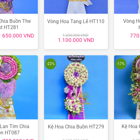
Chia Buồn The
Vòng H
Vòng Hoa Tang Lễ HT110
st HT281
Giá
Giá
650.000
VND
770
1.200.000
VND
D
gốc
hiện
Giá
Giá
1.100.000
VND
là:
tại
gốc
hiện
790.000 VND.
là:
là:
tại
650.000 VND.
1.200.000 VND.
là:
1.100.000 VND.
-22%
-17%
Lan Tím Chia
Kệ Hoa 
Kệ Hoa Chia Buồn HT279
ồn HT087