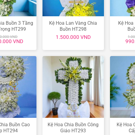
ia Buồn 3 Tầng
Kệ Hoa Lan Vàng Chia
Kệ Hoa 
Trọng HT299
Buồn HT298
Bu
1.500.000
VND
00.000
VND
1.0
Giá
Giá
0.000
VND
990
hiện
gốc
tại
là:
.000 VND.
là:
1.00
1.990.000 VND.
Chia Buồn Cao
Kệ Hoa Chia Buồn Công
Kệ Hoa 
p HT294
Giáo HT293
Cấ