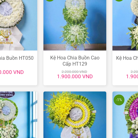
Kệ Hoa Chia Buồn Cao
hia Buồn HT050
Kệ Hoa C
Cấp HT129
0.000
VND
2.200.000
VND
2.2
Giá
Giá
Giá
1.900.000
VND
1.90
gốc
hiện
gốc
là:
tại
là:
2.200.000 VND.
là:
2.200
1.900.000 VND.
-1%