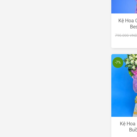
Kệ Hoa 
Be
790.000
VN
-7%
Kệ Hoa 
Bu