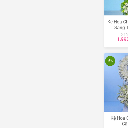
Kệ Hoa Ch
Sang 
2.1
Giá
1.99
gốc
là:
2.100
-6%
Kệ Hoa 
Cấ