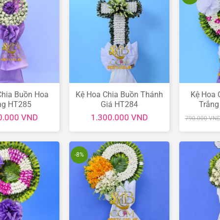
Chia Buồn Hoa
Kệ Hoa Chia Buồn Thánh
Kệ Hoa 
ng HT285
Giá HT284
Trắng
0.000
VND
1.300.000
VND
790.000
VN
-8%