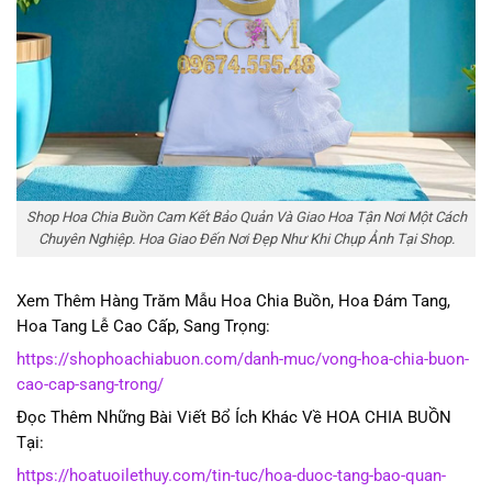
Shop Hoa Chia Buồn Cam Kết Bảo Quản Và Giao Hoa Tận Nơi Một Cách
Chuyên Nghiệp. Hoa Giao Đến Nơi Đẹp Như Khi Chụp Ảnh Tại Shop.
Xem Thêm Hàng Trăm Mẫu Hoa Chia Buồn, Hoa Đám Tang,
Hoa Tang Lễ Cao Cấp, Sang Trọng:
https://shophoachiabuon.com/danh-muc/vong-hoa-chia-buon-
cao-cap-sang-trong/
Đọc Thêm Những Bài Viết Bổ Ích Khác Về HOA CHIA BUỒN
Tại:
https://hoatuoilethuy.com/tin-tuc/hoa-duoc-tang-bao-quan-