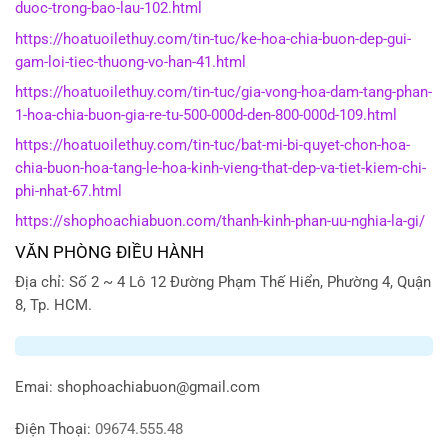
duoc-trong-bao-lau-102.html
https://hoatuoilethuy.com/tin-tuc/ke-hoa-chia-buon-dep-gui-
gam-loi-tiec-thuong-vo-han-41.html
https://hoatuoilethuy.com/tin-tuc/gia-vong-hoa-dam-tang-phan-
1-hoa-chia-buon-gia-re-tu-500-000d-den-800-000d-109.html
https://hoatuoilethuy.com/tin-tuc/bat-mi-bi-quyet-chon-hoa-
chia-buon-hoa-tang-le-hoa-kinh-vieng-that-dep-va-tiet-kiem-chi-
phi-nhat-67.html
https://shophoachiabuon.com/thanh-kinh-phan-uu-nghia-la-gi/
VĂN PHÒNG ĐIỀU HÀNH
Địa chỉ: Số 2 ~ 4 Lô 12 Đường Phạm Thế Hiển, Phường 4, Quận
8, Tp. HCM.
Emai:
shophoachiabuon@gmail.com
Điện Thoại:
09674.555.48