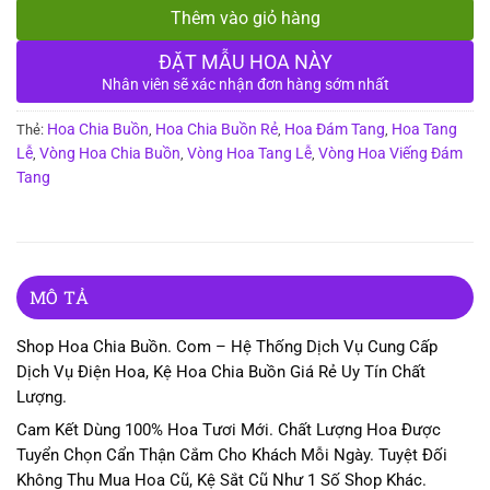
Thêm vào giỏ hàng
ĐẶT MẪU HOA NÀY
Nhân viên sẽ xác nhận đơn hàng sớm nhất
Hoa Chia Buồn
Hoa Chia Buồn Rẻ
Hoa Đám Tang
Hoa Tang
Thẻ:
,
,
,
Lễ
Vòng Hoa Chia Buồn
Vòng Hoa Tang Lễ
Vòng Hoa Viếng Đám
,
,
,
Tang
MÔ TẢ
Shop Hoa Chia Buồn. Com – Hệ Thống Dịch Vụ Cung Cấp
Dịch Vụ Điện Hoa, Kệ Hoa Chia Buồn Giá Rẻ Uy Tín Chất
Lượng.
Cam Kết Dùng 100% Hoa Tươi Mới. Chất Lượng Hoa Được
Tuyển Chọn Cẩn Thận Cắm Cho Khách Mỗi Ngày. Tuyệt Đối
Không Thu Mua Hoa Cũ, Kệ Sắt Cũ Như 1 Số Shop Khác.