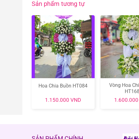
Sản phẩm tương tự
Vòng Hoa Ch
ồn HT083
Hoa Chia Buồn HT084
HT16
0
VND
1.150.000
VND
1.600.00
SẢN PHẨM CHÍNH