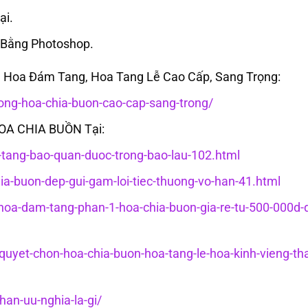
ại.
 Bằng Photoshop.
Hoa Đám Tang, Hoa Tang Lễ Cao Cấp, Sang Trọng:
ng-hoa-chia-buon-cao-cap-sang-trong/
HOA CHIA BUỒN Tại:
c-tang-bao-quan-duoc-trong-bao-lau-102.html
hia-buon-dep-gui-gam-loi-tiec-thuong-vo-han-41.html
g-hoa-dam-tang-phan-1-hoa-chia-buon-gia-re-tu-500-000d-
-quyet-chon-hoa-chia-buon-hoa-tang-le-hoa-kinh-vieng-th
an-uu-nghia-la-gi/