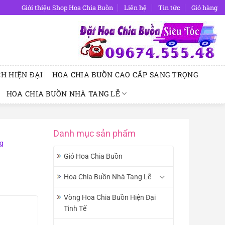
Giới thiệu Shop Hoa Chia Buồn
Liên hệ
Tin tức
Giỏ hàng
H HIỆN ĐẠI
HOA CHIA BUỒN CAO CẤP SANG TRỌNG
HOA CHIA BUỒN NHÀ TANG LỄ
Danh mục sản phẩm
ng
Giỏ Hoa Chia Buồn
Hoa Chia Buồn Nhà Tang Lễ
Vòng Hoa Chia Buồn Hiện Đại
Tinh Tế
D.