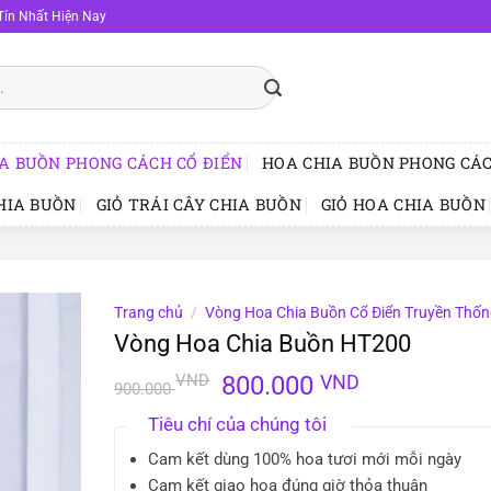
Tín Nhất Hiện Nay
A BUỒN PHONG CÁCH CỔ ĐIỂN
HOA CHIA BUỒN PHONG CÁC
HIA BUỒN
GIỎ TRÁI CÂY CHIA BUỒN
GIỎ HOA CHIA BUỒN
Trang chủ
/
Vòng Hoa Chia Buồn Cổ Điển Truyền Thố
Vòng Hoa Chia Buồn HT200
Giá
Giá
VND
800.000
VND
900.000
gốc
hiện
Tiêu chí của chúng tôi
là:
tại
900.000 VND.
là:
Cam kết dùng 100% hoa tươi mới mỗi ngày
800.000 VN
Cam kết giao hoa đúng giờ thỏa thuận