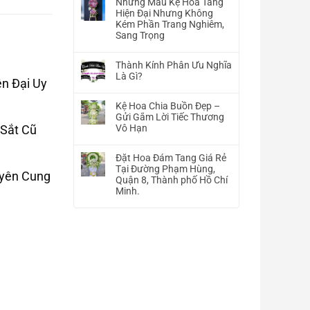
Những Mẫu Kệ Hoa Tang
bình
Hiện Đại Nhưng Không
luận
Kém Phần Trang Nghiêm,
ở
Sang Trọng
Hình
Không
Ảnh
có
Hoa
Thành Kính Phân Ưu Nghĩa
bình
Tang
Là Gì?
n Đại Uy
luận
Lễ
Không
ở
–
có
Những
Kệ Hoa Chia Buồn Đẹp –
Chia
bình
Mẫu
Gửi Gắm Lời Tiếc Thương
Buồn
luận
Kệ
 Sắt Cũ
Vô Hạn
–
ở
Hoa
Viếng
Không
Thành
Tang
Đám
có
Kính
Đặt Hoa Đám Tang Giá Rẻ
Hiện
Tang
bình
Phân
Tại Đường Phạm Hùng,
Đại
uyên Cung
Đẹp
luận
Ưu
Quận 8, Thành phố Hồ Chí
Nhưng
ở
Nghĩa
Minh.
Không
Kệ
Là
Kém
Không
Hoa
Gì?
Phần
có
Chia
Trang
bình
Buồn
Nghiêm,
luận
Đẹp
Sang
ở
–
Trọng
Đặt
Gửi
Hoa
Gắm
Đám
Lời
Tang
Tiếc
Giá
Thương