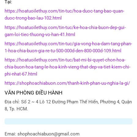
Tại:
https://hoatuoilethuy.com/tin-tuc/hoa-duoc-tang-bao-quan-
duoc-trong-bao-lau-102.html
https://hoatuoilethuy.com/tin-tuc/ke-hoa-chia-buon-dep-gui-
gam-loi-tiec-thuong-vo-han-41.html
https://hoatuoilethuy.com/tin-tuc/gia-vong-hoa-dam-tang-phan-
1-hoa-chia-buon-gia-re-tu-500-000d-den-800-000d-109.html
https://hoatuoilethuy.com/tin-tuc/bat-mi-bi-quyet-chon-hoa-
chia-buon-hoa-tang-le-hoa-kinh-vieng-that-dep-va-tiet-kiem-chi-
phi-nhat-67.html
https://shophoachiabuon.com/thanh-kinh-phan-uu-nghia-la-gi/
VĂN PHÒNG ĐIỀU HÀNH
Địa chỉ: Số 2 ~ 4 Lô 12 Đường Phạm Thế Hiển, Phường 4, Quận
8, Tp. HCM.
Emai:
shophoachiabuon@gmail.com