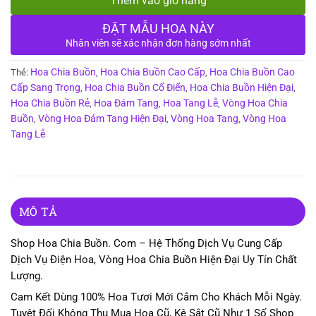
Thêm vào giỏ hàng
ĐẶT MẪU HOA NÀY
Nhân viên sẽ xác nhận đơn hàng sớm nhất
Hoa Chia Buồn
Hoa Chia Buồn Cao Cấp
Hoa Chia Buồn Cao
Thẻ:
,
,
Cấp Sang Trọng
Hoa Chia Buồn Cổ Điển
Hoa Chia Buồn Hiện Đại
,
,
,
Hoa Chia Buồn Rẻ
Hoa Đám Tang
Hoa Tang Lễ
Vòng Hoa Chia
,
,
,
Buồn
Vòng Hoa Đám Tang Hiện Đại
Vòng Hoa Tang
Vòng Hoa
,
,
,
Tang Lễ
MÔ TẢ
Shop Hoa Chia Buồn. Com – Hệ Thống Dịch Vụ Cung Cấp
Dịch Vụ Điện Hoa, Vòng Hoa Chia Buồn Hiện Đại Uy Tín Chất
Lượng.
Cam Kết Dùng 100% Hoa Tươi Mới Cắm Cho Khách Mỗi Ngày.
Tuyệt Đối Không Thu Mua Hoa Cũ, Kệ Sắt Cũ Như 1 Số Shop