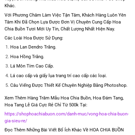
Khác.
Với Phương Châm Làm Việc Tận Tâm, Khách Hàng Luôn Yên
Tâm Khi Đã Chọn Lựa Được Đơn Vị Chuyên Cung Cấp Hoa
Chia Buồn Tươi Mới Uy Tín, Chất Lượng Nhất Hiện Nay.
Các Loài Hoa Được Sử Dụng:
Hoa Lan Dendro Trắng.
Hoa Hồng Trắng.
Lá Môn Tím Cao Cấp.
Lá cao cấp và giấy lụa trang trí cao cấp các loại.
Câu Viếng Được Thiết Kế Chuyên Nghiệp Bằng Photoshop.
Xem Thêm Hàng Trăm Mẫu Hoa Chia Buồn, Hoa Đám Tang,
Hoa Tang Lễ Giá Cực Rẻ Chỉ Từ 500k Tại:
https://shophoachiabuon.com/danh-muc/vong-hoa-chia-buon-
gia-sieu-re/
Đọc Thêm Những Bài Viết Bổ Ích Khác Về HOA CHIA BUỒN