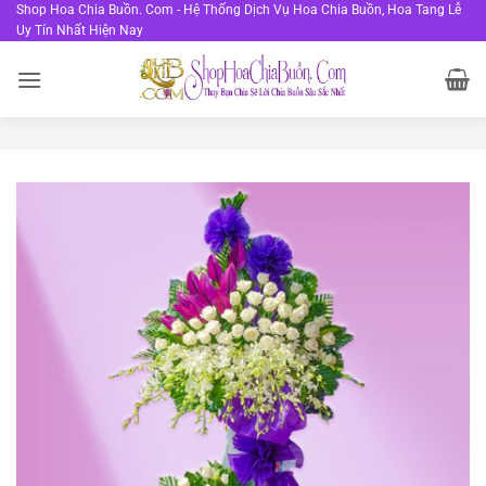
Bỏ
Shop Hoa Chia Buồn. Com - Hệ Thống Dịch Vụ Hoa Chia Buồn, Hoa Tang Lễ
Uy Tín Nhất Hiện Nay
qua
nội
dung