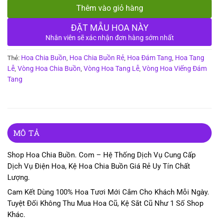
Thêm vào giỏ hàng
ĐẶT MẪU HOA NÀY
Nhân viên sẽ xác nhận đơn hàng sớm nhất
Hoa Chia Buồn
Hoa Chia Buồn Rẻ
Hoa Đám Tang
Hoa Tang
Thẻ:
,
,
,
Lễ
Vòng Hoa Chia Buồn
Vòng Hoa Tang Lễ
Vòng Hoa Viếng Đám
,
,
,
Tang
MÔ TẢ
Shop Hoa Chia Buồn. Com – Hệ Thống Dịch Vụ Cung Cấp
Dịch Vụ Điện Hoa, Kệ Hoa Chia Buồn Giá Rẻ Uy Tín Chất
Lượng.
Cam Kết Dùng 100% Hoa Tươi Mới Cắm Cho Khách Mỗi Ngày.
Tuyệt Đối Không Thu Mua Hoa Cũ, Kệ Sắt Cũ Như 1 Số Shop
Khác.