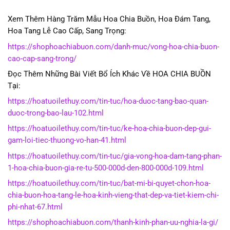
Xem Thêm Hàng Trăm Mẫu Hoa Chia Buồn, Hoa Đám Tang,
Hoa Tang Lễ Cao Cấp, Sang Trọng:
https://shophoachiabuon.com/danh-muc/vong-hoa-chia-buon-
cao-cap-sang-trong/
Đọc Thêm Những Bài Viết Bổ Ích Khác Về HOA CHIA BUỒN
Tại:
https://hoatuoilethuy.com/tin-tuc/hoa-duoc-tang-bao-quan-
duoc-trong-bao-lau-102.html
https://hoatuoilethuy.com/tin-tuc/ke-hoa-chia-buon-dep-gui-
gam-loi-tiec-thuong-vo-han-41.html
https://hoatuoilethuy.com/tin-tuc/gia-vong-hoa-dam-tang-phan-
1-hoa-chia-buon-gia-re-tu-500-000d-den-800-000d-109.html
https://hoatuoilethuy.com/tin-tuc/bat-mi-bi-quyet-chon-hoa-
chia-buon-hoa-tang-le-hoa-kinh-vieng-that-dep-va-tiet-kiem-chi-
phi-nhat-67.html
https://shophoachiabuon.com/thanh-kinh-phan-uu-nghia-la-gi/