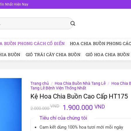
Tín Nhất Hiện Nay
A BUỒN PHONG CÁCH CỔ ĐIỂN
HOA CHIA BUỒN PHONG CÁC
HIA BUỒN
GIỎ TRÁI CÂY CHIA BUỒN
GIỎ HOA CHIA BUỒN
Trang chủ
/
Hoa Chia Buồn Nhà Tang Lễ
/
Hoa Chia 
Tang Lễ Bệnh Viện Thống Nhất
Kệ Hoa Chia Buồn Cao Cấp HT175
Giá
Giá
VND
1.900.000
VND
2.000.000
gốc
hiện
Tiêu chí của chúng tôi
là:
tại
2.000.000 VND.
là:
Cam kết dùng 100% hoa tươi mới mỗi ngày