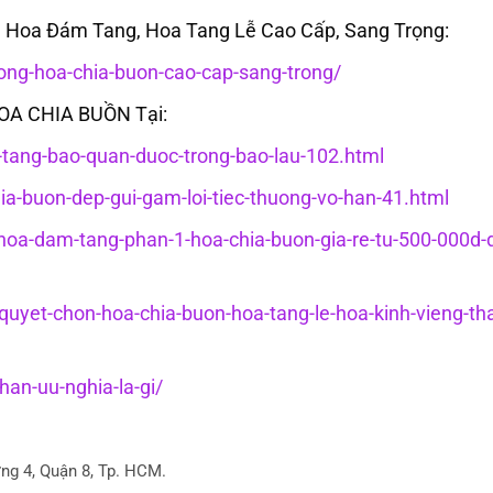
Hoa Đám Tang, Hoa Tang Lễ Cao Cấp, Sang Trọng:
ng-hoa-chia-buon-cao-cap-sang-trong/
HOA CHIA BUỒN Tại:
c-tang-bao-quan-duoc-trong-bao-lau-102.html
hia-buon-dep-gui-gam-loi-tiec-thuong-vo-han-41.html
g-hoa-dam-tang-phan-1-hoa-chia-buon-gia-re-tu-500-000d-
-quyet-chon-hoa-chia-buon-hoa-tang-le-hoa-kinh-vieng-th
an-uu-nghia-la-gi/
ng 4, Quận 8, Tp. HCM.