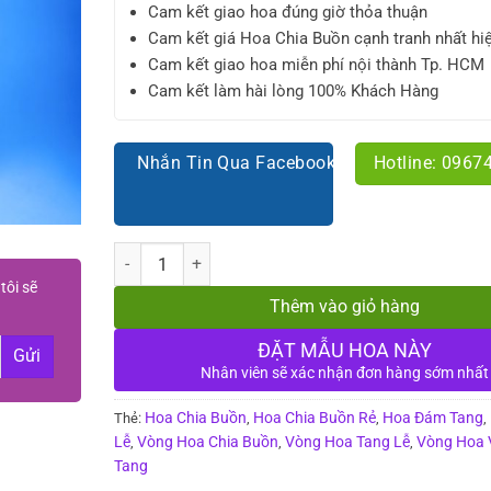
1.900.0
Cam kết giao hoa đúng giờ thỏa thuận
Cam kết giá Hoa Chia Buồn cạnh tranh nhất hi
Cam kết giao hoa miễn phí nội thành Tp. HCM
Cam kết làm hài lòng 100% Khách Hàng
Nhắn Tin Qua Facebook
Hotline: 0967
Số lượng
tôi sẽ
Thêm vào giỏ hàng
ĐẶT MẪU HOA NÀY
Nhân viên sẽ xác nhận đơn hàng sớm nhất
Hoa Chia Buồn
Hoa Chia Buồn Rẻ
Hoa Đám Tang
Thẻ:
,
,
,
Lễ
Vòng Hoa Chia Buồn
Vòng Hoa Tang Lễ
Vòng Hoa 
,
,
,
Tang