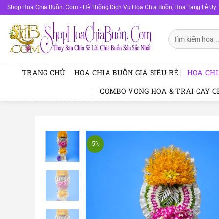
Bỏ
Shop Hoa Chia Buồn. Com - Hệ Thống Dịch Vụ Hoa Chia Buồn, Hoa Tang Lễ Uy 
qua
nội
Tìm
dung
kiếm:
TRANG CHỦ
HOA CHIA BUỒN GIÁ SIÊU RẺ
HOA CHI
COMBO VÒNG HOA & TRÁI CÂY C
-5%