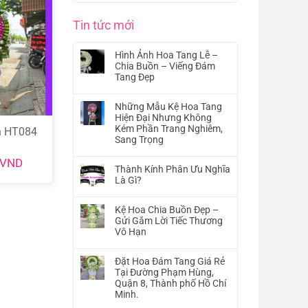
Tin tức mới
Hình Ảnh Hoa Tang Lễ –
Chia Buồn – Viếng Đám
Tang Đẹp
Không
có
Những Mẫu Kệ Hoa Tang
bình
Hiện Đại Nhưng Không
luận
Kém Phần Trang Nghiêm,
n HT084
ở
Sang Trọng
Hình
Không
Ảnh
VND
có
Hoa
Thành Kính Phân Ưu Nghĩa
bình
Tang
Là Gì?
luận
Lễ
Không
ở
–
có
Những
Kệ Hoa Chia Buồn Đẹp –
Chia
bình
Mẫu
Gửi Gắm Lời Tiếc Thương
Buồn
luận
Kệ
Vô Hạn
–
ở
Hoa
Viếng
Không
Thành
Tang
Đám
có
Kính
Đặt Hoa Đám Tang Giá Rẻ
Hiện
Tang
bình
Phân
Tại Đường Phạm Hùng,
Đại
Đẹp
luận
Ưu
Quận 8, Thành phố Hồ Chí
Nhưng
ở
Nghĩa
Minh.
Không
Kệ
Là
Kém