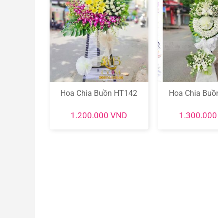
ồn HT038
Hoa Chia Buồn HT142
Hoa Chia Buồ
0
VND
1.200.000
VND
1.300.00