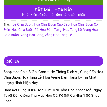
Thêm vào giỏ hàng
ĐẶT MẪU HOA NÀY
Nhân viên sẽ xác nhận đơn hàng sớm nhất
Hoa Chia Buồn
Hoa Chia Buồn Cao Cấp
Hoa Chia Buồn Cổ
Thẻ:
,
,
Điển
Hoa Chia Buồn Rẻ
Hoa Đám Tang
Hoa Tang Lễ
Vòng Hoa
,
,
,
,
Chia Buồn
Vòng Hoa Tang
Vòng Hoa Tang Lễ
,
,
MÔ TẢ
Shop Hoa Chia Buồn. Com – Hệ Thống Dịch Vụ Cung Cấp Hoa
Chia Buồn, Hoa Tang Lễ, Hoa Viếng Đám Tang Uy Tín Chất
Lượng Nhất Hiện Nay.
Cam Kết Dùng 100% Hoa Tươi Mới Cắm Cho Khách Mỗi Ngày.
Tuyệt Đối Không Thu Mua Hoa Cũ, Kệ Sắt Cũ Như 1 Số Shop
Khác.