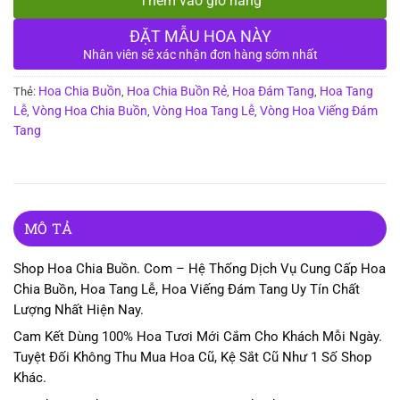
Thêm vào giỏ hàng
ĐẶT MẪU HOA NÀY
Nhân viên sẽ xác nhận đơn hàng sớm nhất
Hoa Chia Buồn
Hoa Chia Buồn Rẻ
Hoa Đám Tang
Hoa Tang
Thẻ:
,
,
,
Lễ
Vòng Hoa Chia Buồn
Vòng Hoa Tang Lễ
Vòng Hoa Viếng Đám
,
,
,
Tang
MÔ TẢ
Shop Hoa Chia Buồn. Com – Hệ Thống Dịch Vụ Cung Cấp Hoa
Chia Buồn, Hoa Tang Lễ, Hoa Viếng Đám Tang Uy Tín Chất
Lượng Nhất Hiện Nay.
Cam Kết Dùng 100% Hoa Tươi Mới Cắm Cho Khách Mỗi Ngày.
Tuyệt Đối Không Thu Mua Hoa Cũ, Kệ Sắt Cũ Như 1 Số Shop
Khác.