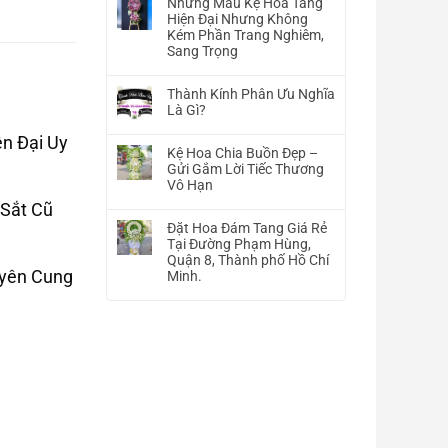
Những Mẫu Kệ Hoa Tang
bình
Hiện Đại Nhưng Không
luận
Kém Phần Trang Nghiêm,
ở
Sang Trọng
Hình
Không
Ảnh
có
Hoa
Thành Kính Phân Ưu Nghĩa
bình
Tang
Là Gì?
luận
Lễ
Không
ở
n Đại Uy
–
có
Những
Kệ Hoa Chia Buồn Đẹp –
Chia
bình
Mẫu
Gửi Gắm Lời Tiếc Thương
Buồn
luận
Kệ
Vô Hạn
–
ở
Hoa
Viếng
Không
 Sắt Cũ
Thành
Tang
Đám
có
Kính
Đặt Hoa Đám Tang Giá Rẻ
Hiện
Tang
bình
Phân
Tại Đường Phạm Hùng,
Đại
Đẹp
luận
Ưu
Quận 8, Thành phố Hồ Chí
Nhưng
ở
uyên Cung
Nghĩa
Minh.
Không
Kệ
Là
Kém
Không
Hoa
Gì?
Phần
có
Chia
Trang
bình
Buồn
Nghiêm,
luận
Đẹp
Sang
ở
–
Trọng
Đặt
Gửi
Hoa
Gắm
Đám
Lời
Tang
Tiếc
Giá
Thương