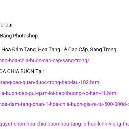
c loại.
 Bằng Photoshop.
Hoa Đám Tang, Hoa Tang Lễ Cao Cấp, Sang Trọng:
ng-hoa-chia-buon-cao-cap-sang-trong/
HOA CHIA BUỒN Tại:
c-tang-bao-quan-duoc-trong-bao-lau-102.html
hia-buon-dep-gui-gam-loi-tiec-thuong-vo-han-41.html
g-hoa-dam-tang-phan-1-hoa-chia-buon-gia-re-tu-500-000d-
-quyet-chon-hoa-chia-buon-hoa-tang-le-hoa-kinh-vieng-th