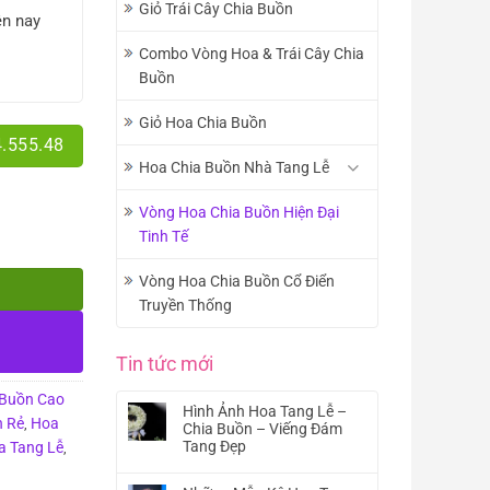
Giỏ Trái Cây Chia Buồn
ện nay
Combo Vòng Hoa & Trái Cây Chia
Buồn
Giỏ Hoa Chia Buồn
4.555.48
Hoa Chia Buồn Nhà Tang Lễ
Vòng Hoa Chia Buồn Hiện Đại
Tinh Tế
Vòng Hoa Chia Buồn Cổ Điển
Truyền Thống
Tin tức mới
 Buồn Cao
Hình Ảnh Hoa Tang Lễ –
n Rẻ
Hoa
,
Chia Buồn – Viếng Đám
Tang Đẹp
a Tang Lễ
,
Không
có