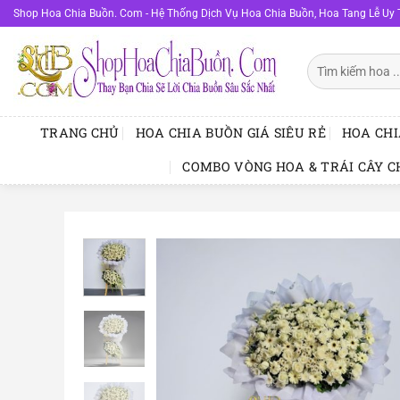
Bỏ
Shop Hoa Chia Buồn. Com - Hệ Thống Dịch Vụ Hoa Chia Buồn, Hoa Tang Lễ Uy 
qua
nội
Tìm
dung
kiếm:
TRANG CHỦ
HOA CHIA BUỒN GIÁ SIÊU RẺ
HOA CHI
COMBO VÒNG HOA & TRÁI CÂY C