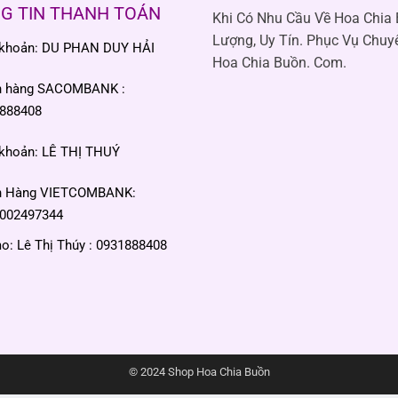
G TIN THANH TOÁN
Khi Có Nhu Cầu Về Hoa Chia
Lượng, Uy Tín. Phục Vụ Chuy
 khoản: DU PHAN DUY HẢI
Hoa Chia Buồn. Com.
n hàng SACOMBANK :
888408
 khoản: LÊ THỊ THUÝ
n Hàng VIETCOMBANK:
002497344
: Lê Thị Thúy : 0931888408
© 2024 Shop Hoa Chia Buồn