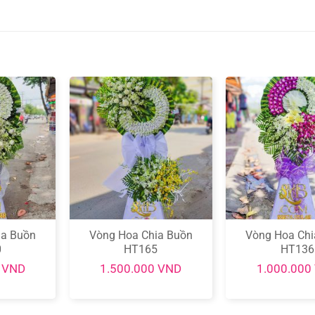
ia Buồn
Vòng Hoa Chia Buồn
Vòng Hoa Chi
0
HT165
HT136
0
VND
1.500.000
VND
1.000.000