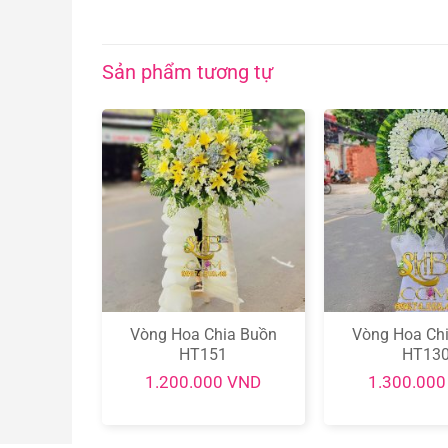
Sản phẩm tương tự
Vòng Hoa Chia Buồn
Vòng Hoa Ch
ồn HT145
HT151
HT13
0
VND
1.200.000
VND
1.300.00