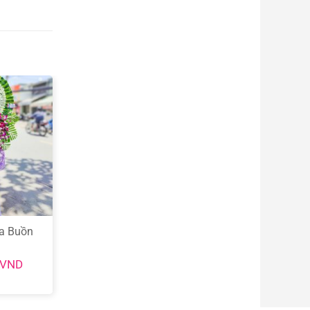
a Buồn
VND