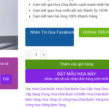
Cam kết giá Hoa Chia Buồn cạnh tranh nhất hi
Cam kết giao hoa miễn phí nội thành Tp. HCM
Cam kết làm hài lòng 100% Khách Hàng
Nhắn Tin Qua Facebook
Hotline: 0967
Số lượng
tôi sẽ
Thêm vào giỏ hàng
ĐẶT MẪU HOA NÀY
Nhân viên sẽ xác nhận đơn hàng sớm nhất
Hoa Chia Buồn
Hoa Chia Buồn Cao Cấp
Hoa Chia
Thẻ:
,
,
Cấp Sang Trọng
Hoa Chia Buồn Cổ Điển
Hoa Chia Buồ
,
,
Đám Tang
Hoa Tang Lễ
Vòng Hoa Chia Buồn
Vòng Ho
,
,
,
Vòng Hoa Viếng Đám Tang