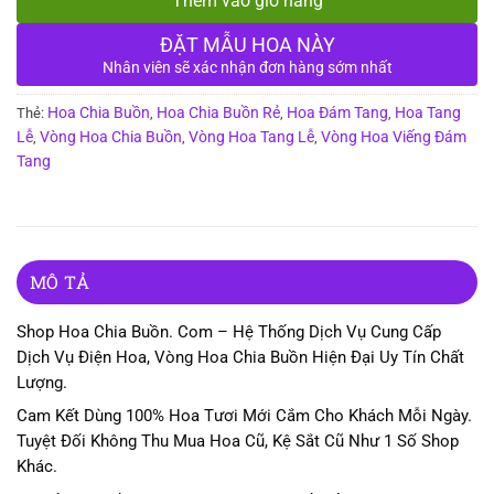
Thêm vào giỏ hàng
ĐẶT MẪU HOA NÀY
Nhân viên sẽ xác nhận đơn hàng sớm nhất
Hoa Chia Buồn
Hoa Chia Buồn Rẻ
Hoa Đám Tang
Hoa Tang
Thẻ:
,
,
,
Lễ
Vòng Hoa Chia Buồn
Vòng Hoa Tang Lễ
Vòng Hoa Viếng Đám
,
,
,
Tang
MÔ TẢ
Shop Hoa Chia Buồn. Com – Hệ Thống Dịch Vụ Cung Cấp
Dịch Vụ Điện Hoa, Vòng Hoa Chia Buồn Hiện Đại Uy Tín Chất
Lượng.
Cam Kết Dùng 100% Hoa Tươi Mới Cắm Cho Khách Mỗi Ngày.
Tuyệt Đối Không Thu Mua Hoa Cũ, Kệ Sắt Cũ Như 1 Số Shop
Khác.