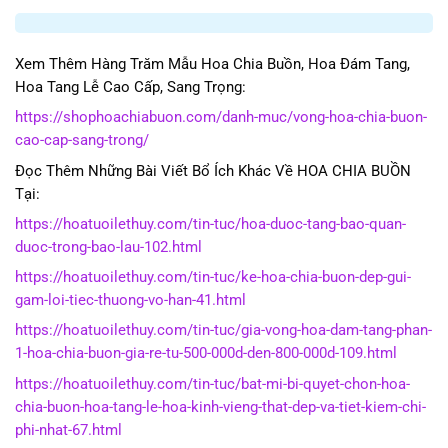
Xem Thêm Hàng Trăm Mẫu Hoa Chia Buồn, Hoa Đám Tang,
Hoa Tang Lễ Cao Cấp, Sang Trọng:
https://shophoachiabuon.com/danh-muc/vong-hoa-chia-buon-
cao-cap-sang-trong/
Đọc Thêm Những Bài Viết Bổ Ích Khác Về HOA CHIA BUỒN
Tại:
https://hoatuoilethuy.com/tin-tuc/hoa-duoc-tang-bao-quan-
duoc-trong-bao-lau-102.html
https://hoatuoilethuy.com/tin-tuc/ke-hoa-chia-buon-dep-gui-
gam-loi-tiec-thuong-vo-han-41.html
https://hoatuoilethuy.com/tin-tuc/gia-vong-hoa-dam-tang-phan-
1-hoa-chia-buon-gia-re-tu-500-000d-den-800-000d-109.html
https://hoatuoilethuy.com/tin-tuc/bat-mi-bi-quyet-chon-hoa-
chia-buon-hoa-tang-le-hoa-kinh-vieng-that-dep-va-tiet-kiem-chi-
phi-nhat-67.html