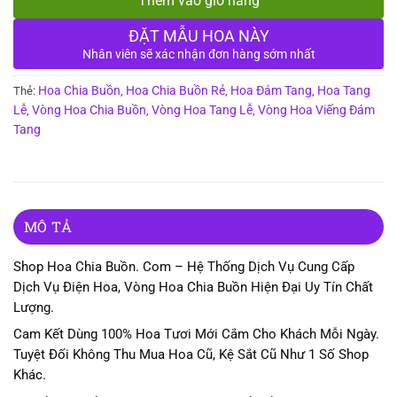
Thêm vào giỏ hàng
ĐẶT MẪU HOA NÀY
Nhân viên sẽ xác nhận đơn hàng sớm nhất
Hoa Chia Buồn
Hoa Chia Buồn Rẻ
Hoa Đám Tang
Hoa Tang
Thẻ:
,
,
,
Lễ
Vòng Hoa Chia Buồn
Vòng Hoa Tang Lễ
Vòng Hoa Viếng Đám
,
,
,
Tang
MÔ TẢ
Shop Hoa Chia Buồn. Com – Hệ Thống Dịch Vụ Cung Cấp
Dịch Vụ Điện Hoa, Vòng Hoa Chia Buồn Hiện Đại Uy Tín Chất
Lượng.
Cam Kết Dùng 100% Hoa Tươi Mới Cắm Cho Khách Mỗi Ngày.
Tuyệt Đối Không Thu Mua Hoa Cũ, Kệ Sắt Cũ Như 1 Số Shop
Khác.