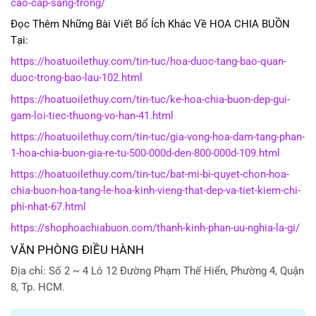
cao-cap-sang-trong/
Đọc Thêm Những Bài Viết Bổ Ích Khác Về HOA CHIA BUỒN
Tại:
https://hoatuoilethuy.com/tin-tuc/hoa-duoc-tang-bao-quan-
duoc-trong-bao-lau-102.html
https://hoatuoilethuy.com/tin-tuc/ke-hoa-chia-buon-dep-gui-
gam-loi-tiec-thuong-vo-han-41.html
https://hoatuoilethuy.com/tin-tuc/gia-vong-hoa-dam-tang-phan-
1-hoa-chia-buon-gia-re-tu-500-000d-den-800-000d-109.html
https://hoatuoilethuy.com/tin-tuc/bat-mi-bi-quyet-chon-hoa-
chia-buon-hoa-tang-le-hoa-kinh-vieng-that-dep-va-tiet-kiem-chi-
phi-nhat-67.html
https://shophoachiabuon.com/thanh-kinh-phan-uu-nghia-la-gi/
VĂN PHÒNG ĐIỀU HÀNH
Địa chỉ: Số 2 ~ 4 Lô 12 Đường Phạm Thế Hiển, Phường 4, Quận
8, Tp. HCM.