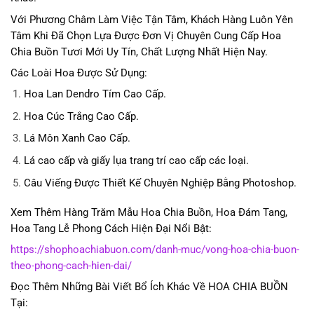
Với Phương Châm Làm Việc Tận Tâm, Khách Hàng Luôn Yên
Tâm Khi Đã Chọn Lựa Được Đơn Vị Chuyên Cung Cấp Hoa
Chia Buồn Tươi Mới Uy Tín, Chất Lượng Nhất Hiện Nay.
Các Loài Hoa Được Sử Dụng:
Hoa Lan Dendro Tím Cao Cấp.
Hoa Cúc Trắng Cao Cấp.
Lá Môn Xanh Cao Cấp.
Lá cao cấp và giấy lụa trang trí cao cấp các loại.
Câu Viếng Được Thiết Kế Chuyên Nghiệp Bằng Photoshop.
Xem Thêm Hàng Trăm Mẫu Hoa Chia Buồn, Hoa Đám Tang,
Hoa Tang Lễ Phong Cách Hiện Đại Nổi Bật:
https://shophoachiabuon.com/danh-muc/vong-hoa-chia-buon-
theo-phong-cach-hien-dai/
Đọc Thêm Những Bài Viết Bổ Ích Khác Về HOA CHIA BUỒN
Tại: