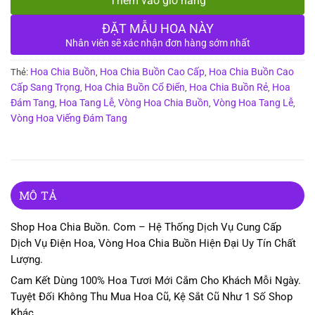
Thêm vào giỏ hàng
ĐẶT MẪU HOA NÀY
Nhân viên sẽ xác nhận đơn hàng sớm nhất
Hoa Chia Buồn
Hoa Chia Buồn Cao Cấp
Hoa Chia Buồn Cao
Thẻ:
,
,
Cấp Sang Trọng
Hoa Chia Buồn Cổ Điển
Hoa Chia Buồn Rẻ
Hoa
,
,
,
Đám Tang
Hoa Tang Lễ
Vòng Hoa Chia Buồn
Vòng Hoa Tang Lễ
,
,
,
,
Vòng Hoa Viếng Đám Tang
MÔ TẢ
Shop Hoa Chia Buồn. Com – Hệ Thống Dịch Vụ Cung Cấp
Dịch Vụ Điện Hoa, Vòng Hoa Chia Buồn Hiện Đại Uy Tín Chất
Lượng.
Cam Kết Dùng 100% Hoa Tươi Mới Cắm Cho Khách Mỗi Ngày.
Tuyệt Đối Không Thu Mua Hoa Cũ, Kệ Sắt Cũ Như 1 Số Shop
Khác.