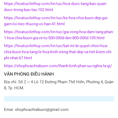
https://hoatuoilethuy.com/tin-tuc/hoa-duoc-tang-bao-quan-
duoc-trong-bao-lau-102.html
https://hoatuoilethuy.com/tin-tuc/ke-hoa-chia-buon-dep-gui-
gam-loi-tiec-thuong-vo-han-41.html
https://hoatuoilethuy.com/tin-tuc/gia-vong-hoa-dam-tang-phan-
1-hoa-chia-buon-gia-re-tu-500-000d-den-800-000d-109.html
https://hoatuoilethuy.com/tin-tuc/bat-mi-bi-quyet-chon-hoa-
chia-buon-hoa-tang-le-hoa-kinh-vieng-that-dep-va-tiet-kiem-chi-
phi-nhat-67.html
https://shophoachiabuon.com/thanh-kinh-phan-uu-nghia-la-gi/
VĂN PHÒNG ĐIỀU HÀNH
Địa chỉ: Số 2 ~ 4 Lô 12 Đường Phạm Thế Hiển, Phường 4, Quận
8, Tp. HCM.
Emai:
shophoachiabuon@gmail.com