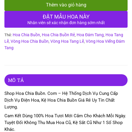
Thêm vào giỏ hàng
ĐẶT MẪU HOA NÀY
Nhân viên sẽ xác nhận đơn hàng sớm nhất
Hoa Chia Buồn
Hoa Chia Buồn Rẻ
Hoa Đám Tang
Hoa Tang
Thẻ:
,
,
,
Lễ
Vòng Hoa Chia Buồn
Vòng Hoa Tang Lễ
Vòng Hoa Viếng Đám
,
,
,
Tang
MÔ TẢ
Shop Hoa Chia Buồn. Com – Hệ Thống Dịch Vụ Cung Cấp
Dịch Vụ Điện Hoa, Kệ Hoa Chia Buồn Giá Rẻ Uy Tín Chất
Lượng.
Cam Kết Dùng 100% Hoa Tươi Mới Cắm Cho Khách Mỗi Ngày.
Tuyệt Đối Không Thu Mua Hoa Cũ, Kệ Sắt Cũ Như 1 Số Shop
Khác.