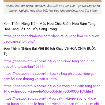
Shop Hoa Chia Buồn Cam Kết Bảo Quản Và Giao Hoa Tận Nơi Một Cách
Chuyên Nghiệp. Hoa Giao Đến Nơi Đẹp Như Khi Chụp Ảnh Tại Shop.
Xem Thêm Hàng Trăm Mẫu Hoa Chia Buồn, Hoa Đám Tang,
Hoa Tang Lễ Cao Cấp, Sang Trọng:
https://shophoachiabuon.com/danh-muc/vong-hoa-chia-buon-
cao-cap-sang-trong/
Đọc Thêm Những Bài Viết Bổ Ích Khác Về HOA CHIA BUỒN
Tại:
https://hoatuoilethuy.com/tin-tuc/hoa-duoc-tang-bao-quan-
duoc-trong-bao-lau-102.html
https://hoatuoilethuy.com/tin-tuc/ke-hoa-chia-buon-dep-gui-
gam-loi-tiec-thuong-vo-han-41.html
https://hoatuoilethuy.com/tin-tuc/gia-vong-hoa-dam-tang-phan-
1-hoa-chia-buon-gia-re-tu-500-000d-den-800-000d-109.html
https://hoatuoilethuy.com/tin-tuc/bat-mi-bi-quyet-chon-hoa-
chia-buon-hoa-tang-le-hoa-kinh-vieng-that-dep-va-tiet-kiem-chi-