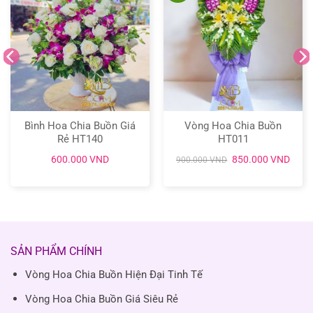
Bình Hoa Chia Buồn Giá
Vòng Hoa Chia Buồn
Rẻ HT140
HT011
Giá
Giá
600.000
VND
850.000
VND
900.000
VND
gốc
hiện
là:
tại
900.000 VND.
là:
850.
SẢN PHẨM CHÍNH
Vòng Hoa Chia Buồn Hiện Đại Tinh Tế
Vòng Hoa Chia Buồn Giá Siêu Rẻ