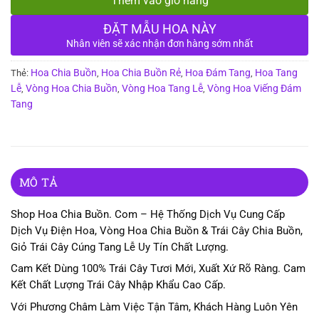
Thêm vào giỏ hàng
ĐẶT MẪU HOA NÀY
Nhân viên sẽ xác nhận đơn hàng sớm nhất
Hoa Chia Buồn
Hoa Chia Buồn Rẻ
Hoa Đám Tang
Hoa Tang
Thẻ:
,
,
,
Lễ
Vòng Hoa Chia Buồn
Vòng Hoa Tang Lễ
Vòng Hoa Viếng Đám
,
,
,
Tang
MÔ TẢ
Shop Hoa Chia Buồn. Com – Hệ Thống Dịch Vụ Cung Cấp
Dịch Vụ Điện Hoa, Vòng Hoa Chia Buồn & Trái Cây Chia Buồn,
Giỏ Trái Cây Cúng Tang Lễ Uy Tín Chất Lượng.
Cam Kết Dùng 100% Trái Cây Tươi Mới, Xuất Xứ Rõ Ràng. Cam
Kết Chất Lượng Trái Cây Nhập Khẩu Cao Cấp.
Với Phương Châm Làm Việc Tận Tâm, Khách Hàng Luôn Yên