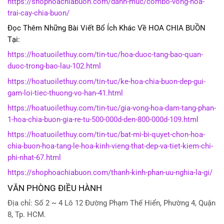
https://shophoachiabuon.com/danh-muc/combo-vong-hoa-
trai-cay-chia-buon/
Đọc Thêm Những Bài Viết Bổ Ích Khác Về HOA CHIA BUỒN
Tại:
https://hoatuoilethuy.com/tin-tuc/hoa-duoc-tang-bao-quan-
duoc-trong-bao-lau-102.html
https://hoatuoilethuy.com/tin-tuc/ke-hoa-chia-buon-dep-gui-
gam-loi-tiec-thuong-vo-han-41.html
https://hoatuoilethuy.com/tin-tuc/gia-vong-hoa-dam-tang-phan-
1-hoa-chia-buon-gia-re-tu-500-000d-den-800-000d-109.html
https://hoatuoilethuy.com/tin-tuc/bat-mi-bi-quyet-chon-hoa-
chia-buon-hoa-tang-le-hoa-kinh-vieng-that-dep-va-tiet-kiem-chi-
phi-nhat-67.html
https://shophoachiabuon.com/thanh-kinh-phan-uu-nghia-la-gi/
VĂN PHÒNG ĐIỀU HÀNH
Địa chỉ: Số 2 ~ 4 Lô 12 Đường Phạm Thế Hiển, Phường 4, Quận
8, Tp. HCM.