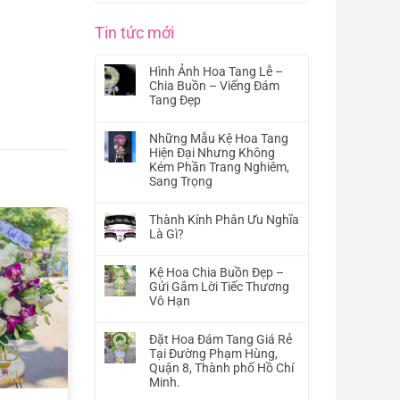
Tin tức mới
Hình Ảnh Hoa Tang Lễ –
Chia Buồn – Viếng Đám
Tang Đẹp
Không
có
Những Mẫu Kệ Hoa Tang
bình
Hiện Đại Nhưng Không
luận
Kém Phần Trang Nghiêm,
ở
Sang Trọng
Hình
Không
Ảnh
có
Hoa
Thành Kính Phân Ưu Nghĩa
bình
Tang
Là Gì?
luận
Lễ
Không
ở
–
có
Những
Kệ Hoa Chia Buồn Đẹp –
Chia
bình
Mẫu
Gửi Gắm Lời Tiếc Thương
Buồn
luận
Kệ
Vô Hạn
–
ở
Hoa
Viếng
Không
Thành
Tang
Đám
có
Kính
Đặt Hoa Đám Tang Giá Rẻ
Hiện
Tang
bình
Phân
Tại Đường Phạm Hùng,
Đại
Đẹp
luận
Ưu
Quận 8, Thành phố Hồ Chí
Nhưng
ở
Nghĩa
Minh.
Không
Kệ
Là
Kém