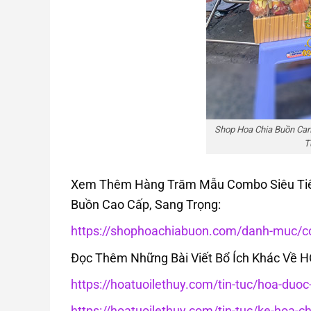
Shop Hoa Chia Buồn Cam
T
Xem Thêm Hàng Trăm Mẫu Combo Siêu Tiết 
Buồn Cao Cấp, Sang Trọng:
https://shophoachiabuon.com/danh-muc/co
Đọc Thêm Những Bài Viết Bổ Ích Khác Về 
https://hoatuoilethuy.com/tin-tuc/hoa-duo
https://hoatuoilethuy.com/tin-tuc/ke-hoa-c