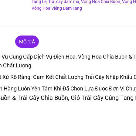
Tang Lễ
Trái cây đám ma
Vòng Hoa Chia Buồn
Vòng H
,
,
,
Vòng Hoa Viếng Đám Tang
MÔ TẢ
Vụ Cung Cấp Dịch Vụ Điện Hoa, Vòng Hoa Chia Buồn & T
ín Chất Lượng.
t Xứ Rõ Ràng. Cam Kết Chất Lượng Trái Cây Nhập Khẩu 
h Hàng Luôn Yên Tâm Khi Đã Chọn Lựa Được Đơn Vị Ch
uồn & Trái Cây Chia Buồn, Giỏ Trái Cây Cúng Tang