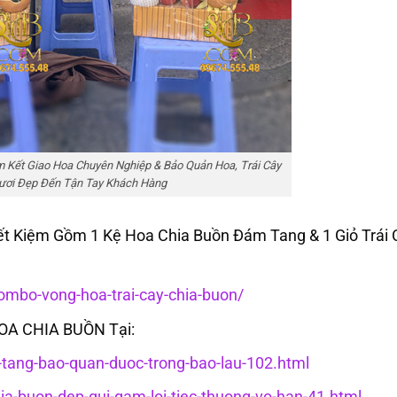
 Kết Giao Hoa Chuyên Nghiệp & Bảo Quản Hoa, Trái Cây
ươi Đẹp Đến Tận Tay Khách Hàng
Kiệm Gồm 1 Kệ Hoa Chia Buồn Đám Tang & 1 Giỏ Trái 
mbo-vong-hoa-trai-cay-chia-buon/
HOA CHIA BUỒN Tại:
c-tang-bao-quan-duoc-trong-bao-lau-102.html
hia-buon-dep-gui-gam-loi-tiec-thuong-vo-han-41.html