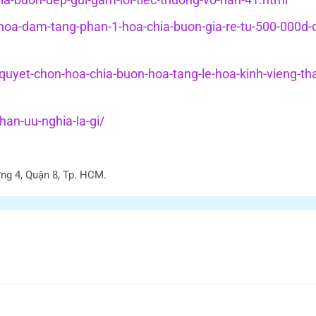
g-hoa-dam-tang-phan-1-hoa-chia-buon-gia-re-tu-500-000d-
-quyet-chon-hoa-chia-buon-hoa-tang-le-hoa-kinh-vieng-th
an-uu-nghia-la-gi/
ng 4, Quận 8, Tp. HCM.