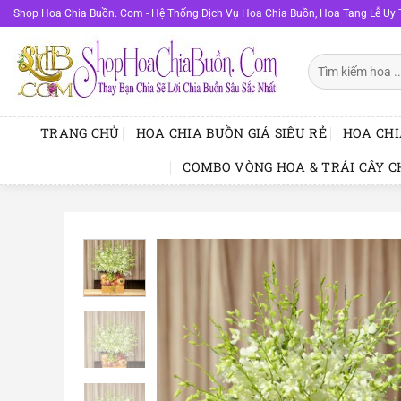
Bỏ
Shop Hoa Chia Buồn. Com - Hệ Thống Dịch Vụ Hoa Chia Buồn, Hoa Tang Lễ Uy 
qua
nội
Tìm
dung
kiếm:
TRANG CHỦ
HOA CHIA BUỒN GIÁ SIÊU RẺ
HOA CHI
COMBO VÒNG HOA & TRÁI CÂY C