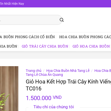
Tín Nhất Hiện Nay
A BUỒN PHONG CÁCH CỔ ĐIỂN
HOA CHIA BUỒN PHONG CÁC
HIA BUỒN
GIỎ TRÁI CÂY CHIA BUỒN
GIỎ HOA CHIA BUỒN
Trang chủ
/
Hoa Chia Buồn Nhà Tang Lễ
/
Hoa Chia 
Tang Lễ Chùa Ấn Quang
Giỏ Hoa Kết Hợp Trái Cây Kính Viến
TC016
1.500.000
VND
Tiêu chí của chúng tôi