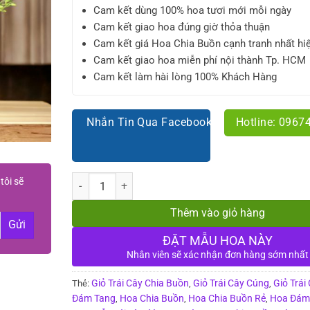
Cam kết dùng 100% hoa tươi mới mỗi ngày
Cam kết giao hoa đúng giờ thỏa thuận
Cam kết giá Hoa Chia Buồn cạnh tranh nhất hi
Cam kết giao hoa miễn phí nội thành Tp. HCM
Cam kết làm hài lòng 100% Khách Hàng
Nhắn Tin Qua Facebook
Hotline: 0967
Số lượng
tôi sẽ
Thêm vào giỏ hàng
ĐẶT MẪU HOA NÀY
Nhân viên sẽ xác nhận đơn hàng sớm nhất
Giỏ Trái Cây Chia Buồn
Giỏ Trái Cây Cúng
Giỏ Trái
Thẻ:
,
,
Đám Tang
Hoa Chia Buồn
Hoa Chia Buồn Rẻ
Hoa Đám
,
,
,