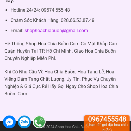
Nay.
Hotline 24/24:
09674.555.48
Chăm Sóc Khách Hàng
:
028.66.53.87.49
Email:
shophoachiabuon@gmail.com
Hệ Thống Shop Hoa Chia Buồn.Com Có Mặt Khắp Các
Quận Huyện Tại TP. Hồ Chí Minh. Giao Hoa Chia Buồn
Chuyên Nghiệp Miễn Phí.
Khi Có Nhu Cầu Về Hoa Chia Buồn, Hoa Tang Lễ, Hoa
Viếng Đám Tang Chất Lượng, Uy Tín. Phục Vụ Chuyên
Nghiệp & Giá Cực Rẻ Hãy Gọi Ngay Cho Shop Hoa Chia
Buồn. Com.
0967455548
(chạm để gọi đặt hoa chia
© 2024 Shop Hoa Chia Buồn
buồn)