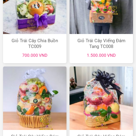
Giỏ Trái Cây Chia Buồn
Giỏ Trái Cây Viếng Đám
TC009
Tang TC008
700.000
VND
1.500.000
VND