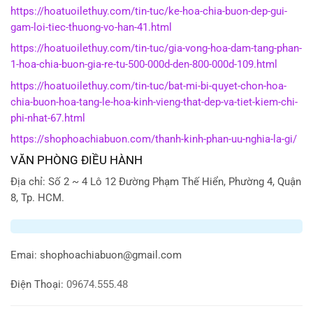
https://hoatuoilethuy.com/tin-tuc/ke-hoa-chia-buon-dep-gui-
gam-loi-tiec-thuong-vo-han-41.html
https://hoatuoilethuy.com/tin-tuc/gia-vong-hoa-dam-tang-phan-
1-hoa-chia-buon-gia-re-tu-500-000d-den-800-000d-109.html
https://hoatuoilethuy.com/tin-tuc/bat-mi-bi-quyet-chon-hoa-
chia-buon-hoa-tang-le-hoa-kinh-vieng-that-dep-va-tiet-kiem-chi-
phi-nhat-67.html
https://shophoachiabuon.com/thanh-kinh-phan-uu-nghia-la-gi/
VĂN PHÒNG ĐIỀU HÀNH
Địa chỉ: Số 2 ~ 4 Lô 12 Đường Phạm Thế Hiển, Phường 4, Quận
8, Tp. HCM.
Emai:
shophoachiabuon@gmail.com
Điện Thoại:
09674.555.48