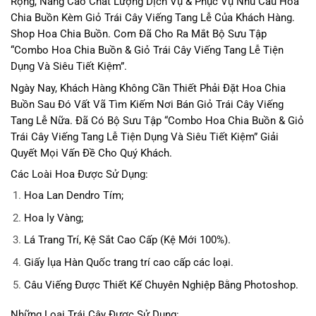
Rộng, Nâng Cao Chất Lượng Dịch Vụ & Phục Vụ Nhu Cầu Hoa
Chia Buồn Kèm Giỏ Trái Cây Viếng Tang Lễ Của Khách Hàng.
Shop Hoa Chia Buồn. Com Đã Cho Ra Mắt Bộ Sưu Tập
“Combo Hoa Chia Buồn & Giỏ Trái Cây Viếng Tang Lễ Tiện
Dụng Và Siêu Tiết Kiệm”.
Ngày Nay, Khách Hàng Không Cần Thiết Phải Đặt Hoa Chia
Buồn Sau Đó Vất Vã Tìm Kiếm Nơi Bán Giỏ Trái Cây Viếng
Tang Lễ Nữa. Đã Có Bộ Sưu Tập
“Combo Hoa Chia Buồn & Giỏ
Trái Cây Viếng Tang Lễ Tiện Dụng Và Siêu Tiết Kiệm” Giải
Quyết Mọi Vấn Đề Cho Quý Khách.
Các Loài Hoa Được Sử Dụng:
Hoa Lan Dendro Tím;
Hoa ly Vàng;
Lá Trang Trí, Kệ Sắt Cao Cấp (Kệ Mới 100%).
Giấy lụa Hàn Quốc trang trí cao cấp các loại.
Câu Viếng Được Thiết Kế Chuyên Nghiệp Bằng Photoshop.
Những Loại Trái Cây Được Sử Dụng: