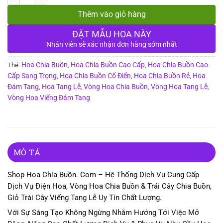
Thêm vào giỏ hàng
ĐẶT MẪU HOA NÀY
Nhân viên sẽ xác nhận đơn hàng sớm nhất
Hoa Chia Buồn
Hoa Chia Buồn Cao Cấp
Hoa Chia Buồn Cao
Thẻ:
,
,
Cấp Sang Trọng
Hoa Chia Buồn Cổ Điển
Hoa Chia Buồn Rẻ
Hoa
,
,
,
Đám Tang
Hoa Tang Lễ
Vòng Hoa Chia Buồn
Vòng Hoa Tang Lễ
,
,
,
,
Vòng Hoa Viếng Đám Tang
MÔ TẢ
Shop Hoa Chia Buồn. Com – Hệ Thống Dịch Vụ Cung Cấp
Dịch Vụ Điện Hoa, Vòng Hoa Chia Buồn & Trái Cây Chia Buồn,
Giỏ Trái Cây Viếng Tang Lễ Uy Tín Chất Lượng.
Với Sự Sáng Tạo Không Ngừng Nhằm Hướng Tới Việc Mở