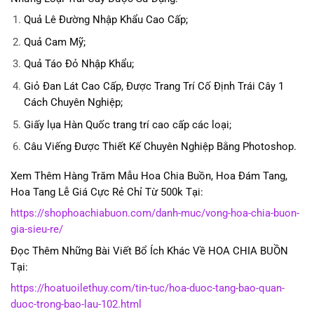
Quả Lê Đường Nhập Khẩu Cao Cấp;
Quả Cam Mỹ;
Quả Táo Đỏ Nhập Khẩu;
Giỏ Đan Lát Cao Cấp, Được Trang Trí Cố Định Trái Cây 1
Cách Chuyên Nghiệp;
Giấy lụa Hàn Quốc trang trí cao cấp các loại;
Câu Viếng Được Thiết Kế Chuyên Nghiệp Bằng Photoshop.
Xem Thêm Hàng Trăm Mẫu Hoa Chia Buồn, Hoa Đám Tang,
Hoa Tang Lễ Giá Cực Rẻ Chỉ Từ 500k Tại:
https://shophoachiabuon.com/danh-muc/vong-hoa-chia-buon-
gia-sieu-re/
Đọc Thêm Những Bài Viết Bổ Ích Khác Về HOA CHIA BUỒN
Tại:
https://hoatuoilethuy.com/tin-tuc/hoa-duoc-tang-bao-quan-
duoc-trong-bao-lau-102.html