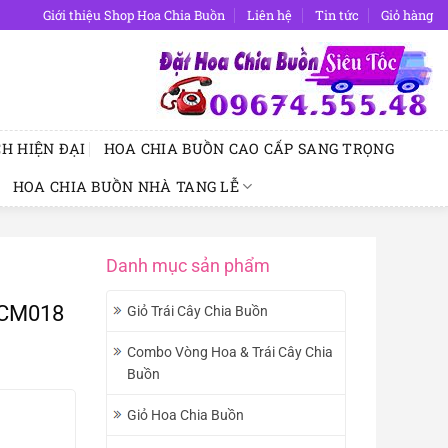
Giới thiệu Shop Hoa Chia Buồn
Liên hệ
Tin tức
Giỏ hàng
H HIỆN ĐẠI
HOA CHIA BUỒN CAO CẤP SANG TRỌNG
HOA CHIA BUỒN NHÀ TANG LỄ
Danh mục sản phẩm
 CM018
Giỏ Trái Cây Chia Buồn
Combo Vòng Hoa & Trái Cây Chia
Buồn
Giỏ Hoa Chia Buồn