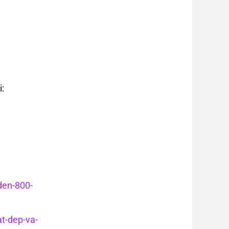
:
den-800-
at-dep-va-