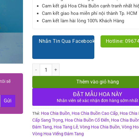
Cam kết giá Hoa Chia Buồn cạnh tranh nhất hi
Cam kết giao hoa miễn phí nội thành Tp. HCM
Cam kết làm hài lòng 100% Khách Hàng
Nhắn Tin Qua Facebook
Hotline: 0967
Số lượng
tôi sẽ
Thêm vào giỏ hàng
ĐẶT MẪU HOA NÀY
Nhân viên sẽ xác nhận đơn hàng sớm nhất
Hoa Chia Buồn
Hoa Chia Buồn Cao Cấp
Hoa Chia
Thẻ:
,
,
Cấp Sang Trọng
Hoa Chia Buồn Cổ Điển
Hoa Chia Buồ
,
,
Đám Tang
Hoa Tang Lễ
Vòng Hoa Chia Buồn
Vòng Ho
,
,
,
Vòng Hoa Viếng Đám Tang