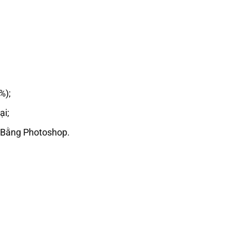
%);
ại;
 Bằng Photoshop.