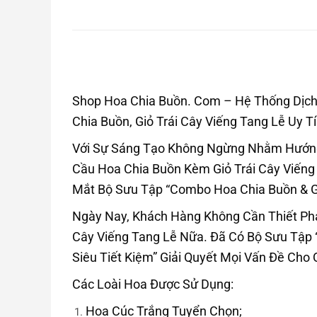
Shop Hoa Chia Buồn. Com – Hệ Thống Dịch 
Chia Buồn, Giỏ Trái Cây Viếng Tang Lễ Uy T
Với Sự Sáng Tạo Không Ngừng Nhằm Hướng 
Cầu Hoa Chia Buồn Kèm Giỏ Trái Cây Viến
Mắt Bộ Sưu Tập “Combo Hoa Chia Buồn & Giỏ
Ngày Nay, Khách Hàng Không Cần Thiết Phả
Cây Viếng Tang Lễ Nữa. Đã Có Bộ Sưu Tập
Siêu Tiết Kiệm” Giải Quyết Mọi Vấn Đề Cho
Các Loài Hoa Được Sử Dụng:
Hoa Cúc Trắng Tuyển Chọn;