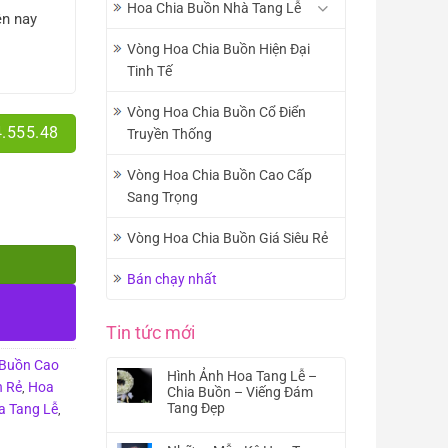
Hoa Chia Buồn Nhà Tang Lễ
ện nay
Vòng Hoa Chia Buồn Hiện Đại
Tinh Tế
Vòng Hoa Chia Buồn Cổ Điển
4.555.48
Truyền Thống
Vòng Hoa Chia Buồn Cao Cấp
Sang Trọng
Vòng Hoa Chia Buồn Giá Siêu Rẻ
Bán chạy nhất
Tin tức mới
 Buồn Cao
Hình Ảnh Hoa Tang Lễ –
n Rẻ
Hoa
,
Chia Buồn – Viếng Đám
Tang Đẹp
a Tang Lễ
,
Không
có