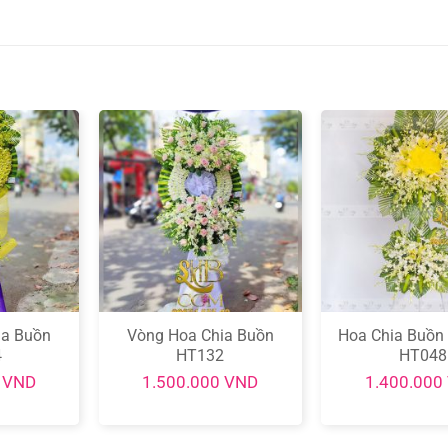
ia Buồn
Vòng Hoa Chia Buồn
Hoa Chia Buồn
4
HT132
HT048
0
VND
1.500.000
VND
1.400.000