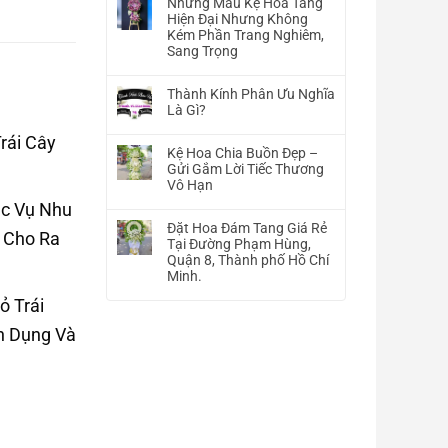
Những Mẫu Kệ Hoa Tang
bình
Hiện Đại Nhưng Không
luận
Kém Phần Trang Nghiêm,
ở
Sang Trọng
Hình
Không
Ảnh
có
Hoa
Thành Kính Phân Ưu Nghĩa
bình
Tang
Là Gì?
luận
Lễ
Không
ở
rái Cây
–
có
Những
Kệ Hoa Chia Buồn Đẹp –
Chia
bình
Mẫu
Gửi Gắm Lời Tiếc Thương
Buồn
luận
Kệ
Vô Hạn
–
ở
Hoa
Viếng
Không
ục Vụ Nhu
Thành
Tang
Đám
có
Kính
Đặt Hoa Đám Tang Giá Rẻ
Hiện
 Cho Ra
Tang
bình
Phân
Tại Đường Phạm Hùng,
Đại
Đẹp
luận
Ưu
Quận 8, Thành phố Hồ Chí
Nhưng
ở
Nghĩa
Minh.
Không
Kệ
Là
Kém
Không
Hoa
ỏ Trái
Gì?
Phần
có
Chia
Trang
bình
n Dụng Và
Buồn
Nghiêm,
luận
Đẹp
Sang
ở
–
Trọng
Đặt
Gửi
Hoa
Gắm
Đám
Lời
Tang
Tiếc
Giá
Thương