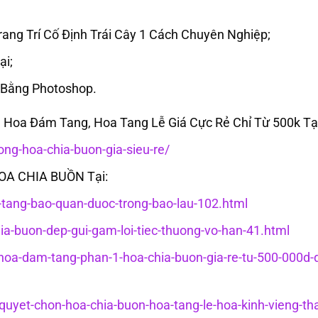
ang Trí Cố Định Trái Cây 1 Cách Chuyên Nghiệp;
ại;
 Bằng Photoshop.
oa Đám Tang, Hoa Tang Lễ Giá Cực Rẻ Chỉ Từ 500k Tại
g-hoa-chia-buon-gia-sieu-re/
HOA CHIA BUỒN Tại:
c-tang-bao-quan-duoc-trong-bao-lau-102.html
hia-buon-dep-gui-gam-loi-tiec-thuong-vo-han-41.html
g-hoa-dam-tang-phan-1-hoa-chia-buon-gia-re-tu-500-000d-
-quyet-chon-hoa-chia-buon-hoa-tang-le-hoa-kinh-vieng-th