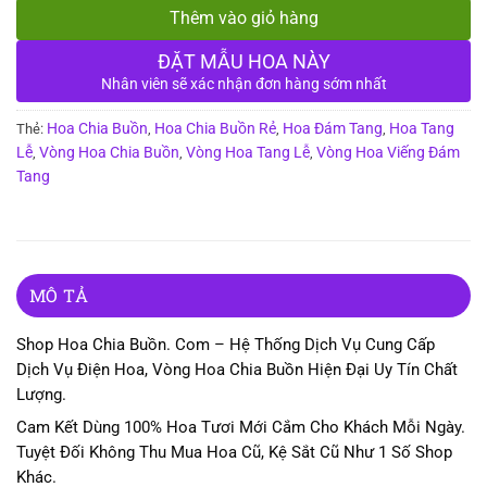
Thêm vào giỏ hàng
ĐẶT MẪU HOA NÀY
Nhân viên sẽ xác nhận đơn hàng sớm nhất
Hoa Chia Buồn
Hoa Chia Buồn Rẻ
Hoa Đám Tang
Hoa Tang
Thẻ:
,
,
,
Lễ
Vòng Hoa Chia Buồn
Vòng Hoa Tang Lễ
Vòng Hoa Viếng Đám
,
,
,
Tang
MÔ TẢ
Shop Hoa Chia Buồn. Com – Hệ Thống Dịch Vụ Cung Cấp
Dịch Vụ Điện Hoa, Vòng Hoa Chia Buồn Hiện Đại Uy Tín Chất
Lượng.
Cam Kết Dùng 100% Hoa Tươi Mới Cắm Cho Khách Mỗi Ngày.
Tuyệt Đối Không Thu Mua Hoa Cũ, Kệ Sắt Cũ Như 1 Số Shop
Khác.