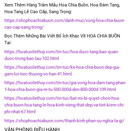
Xem Thêm Hàng Trăm Mẫu Hoa Chia Buồn, Hoa Đám Tang,
Hoa Tang Lễ Cao Cấp, Sang Trọng:
https://shophoachiabuon.com/danh-muc/vong-hoa-chia-buon-
cao-cap-sang-trong/
Đọc Thêm Những Bài Viết Bổ Ích Khác Về HOA CHIA BUỒN
Tại:
https://hoatuoilethuy.com/tin-tuc/hoa-duoc-tang-bao-quan-
duoc-trong-bao-lau-102.html
https://hoatuoilethuy.com/tin-tuc/ke-hoa-chia-buon-dep-gui-
gam-loi-tiec-thuong-vo-han-41.html
https://hoatuoilethuy.com/tin-tuc/gia-vong-hoa-dam-tang-phan-
1-hoa-chia-buon-gia-re-tu-500-000d-den-800-000d-109.html
https://hoatuoilethuy.com/tin-tuc/bat-mi-bi-quyet-chon-hoa-
chia-buon-hoa-tang-le-hoa-kinh-vieng-that-dep-va-tiet-kiem-chi-
phi-nhat-67.html
https://shophoachiabuon.com/thanh-kinh-phan-uu-nghia-la-gi/
VĂN PHÒNG ĐIỀU HÀNH