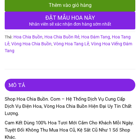
Thêm vào giỏ hàng
ĐẶT MẪU HOA NÀY
Nhân viên sẽ xác nhận đơn hàng sớm nhất
Hoa Chia Buồn
Hoa Chia Buồn Rẻ
Hoa Đám Tang
Hoa Tang
Thẻ:
,
,
,
Lễ
Vòng Hoa Chia Buồn
Vòng Hoa Tang Lễ
Vòng Hoa Viếng Đám
,
,
,
Tang
MÔ TẢ
Shop Hoa Chia Buồn. Com – Hệ Thống Dịch Vụ Cung Cấp
Dịch Vụ Điện Hoa, Vòng Hoa Chia Buồn Hiện Đại Uy Tín Chất
Lượng.
Cam Kết Dùng 100% Hoa Tươi Mới Cắm Cho Khách Mỗi Ngày.
Tuyệt Đối Không Thu Mua Hoa Cũ, Kệ Sắt Cũ Như 1 Số Shop
Khác.