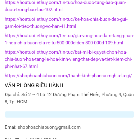
https://hoatuoilethuy.com/tin-tuc/hoa-duoc-tang-bao-quan-
duoc-trong-bao-lau-102.html
https://hoatuoilethuy.com/tin-tuc/ke-hoa-chia-buon-dep-gui-
gam-loi-tiec-thuong-vo-han-41.html
https://hoatuoilethuy.com/tin-tuc/gia-vong-hoa-dam-tang-phan-
1-hoa-chia-buon-gia-re-tu-500-000d-den-800-000d-109.html
https://hoatuoilethuy.com/tin-tuc/bat-mi-bi-quyet-chon-hoa-
chia-buon-hoa-tang-le-hoa-kinh-vieng-that-dep-va-tiet-kiem-chi-
phi-nhat-67.html
https://shophoachiabuon.com/thanh-kinh-phan-uu-nghia-la-gi/
VĂN PHÒNG ĐIỀU HÀNH
Địa chỉ: Số 2 ~ 4 Lô 12 Đường Phạm Thế Hiển, Phường 4, Quận
8, Tp. HCM.
Emai:
shophoachiabuon@gmail.com