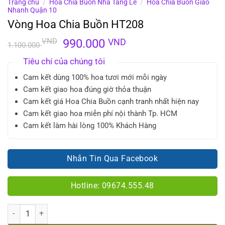
Trang chủ
/
Hoa Chia Buồn Nhà Tang Lễ
/
Hoa Chia Buồn Giao
Nhanh Quận 10
Vòng Hoa Chia Buồn HT208
Giá
Giá
VND
990.000
VND
1.100.000
gốc
hiện
Tiêu chí của chúng tôi
là:
tại
1.100.000 VND.
là:
Cam kết dùng 100% hoa tươi mới mỗi ngày
990.000 VND.
Cam kết giao hoa đúng giờ thỏa thuận
Cam kết giá Hoa Chia Buồn cạnh tranh nhất hiện nay
Cam kết giao hoa miễn phí nội thành Tp. HCM
Cam kết làm hài lòng 100% Khách Hàng
Nhắn Tin Qua Facebook
Hotline: 09674.555.48
Số lượng