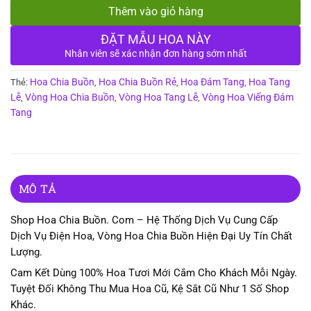
Thêm vào giỏ hàng
ĐẶT MẪU HOA NÀY
Nhân viên sẽ xác nhận đơn hàng sớm nhất
Hoa Chia Buồn
Hoa Chia Buồn Rẻ
Hoa Đám Tang
Hoa Tang
Thẻ:
,
,
,
Lễ
Vòng Hoa Chia Buồn
Vòng Hoa Tang Lễ
Vòng Hoa Viếng Đám
,
,
,
Tang
MÔ TẢ
Shop Hoa Chia Buồn. Com – Hệ Thống Dịch Vụ Cung Cấp
Dịch Vụ Điện Hoa, Vòng Hoa Chia Buồn Hiện Đại Uy Tín Chất
Lượng.
Cam Kết Dùng 100% Hoa Tươi Mới Cắm Cho Khách Mỗi Ngày.
Tuyệt Đối Không Thu Mua Hoa Cũ, Kệ Sắt Cũ Như 1 Số Shop
Khác.