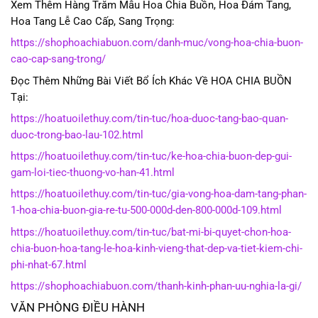
Xem Thêm Hàng Trăm Mẫu Hoa Chia Buồn, Hoa Đám Tang,
Hoa Tang Lễ Cao Cấp, Sang Trọng:
https://shophoachiabuon.com/danh-muc/vong-hoa-chia-buon-
cao-cap-sang-trong/
Đọc Thêm Những Bài Viết Bổ Ích Khác Về HOA CHIA BUỒN
Tại:
https://hoatuoilethuy.com/tin-tuc/hoa-duoc-tang-bao-quan-
duoc-trong-bao-lau-102.html
https://hoatuoilethuy.com/tin-tuc/ke-hoa-chia-buon-dep-gui-
gam-loi-tiec-thuong-vo-han-41.html
https://hoatuoilethuy.com/tin-tuc/gia-vong-hoa-dam-tang-phan-
1-hoa-chia-buon-gia-re-tu-500-000d-den-800-000d-109.html
https://hoatuoilethuy.com/tin-tuc/bat-mi-bi-quyet-chon-hoa-
chia-buon-hoa-tang-le-hoa-kinh-vieng-that-dep-va-tiet-kiem-chi-
phi-nhat-67.html
https://shophoachiabuon.com/thanh-kinh-phan-uu-nghia-la-gi/
VĂN PHÒNG ĐIỀU HÀNH