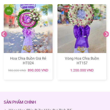
-9%
Hoa Chia Buồn Giá Rẻ
Vòng Hoa Chia Buồn
HT024
HT157
Giá
Giá
890.000
VND
1.200.000
VND
980.000
VND
gốc
hiện
là:
tại
980.000 VND.
là:
890.000 VND.
SẢN PHẨM CHÍNH