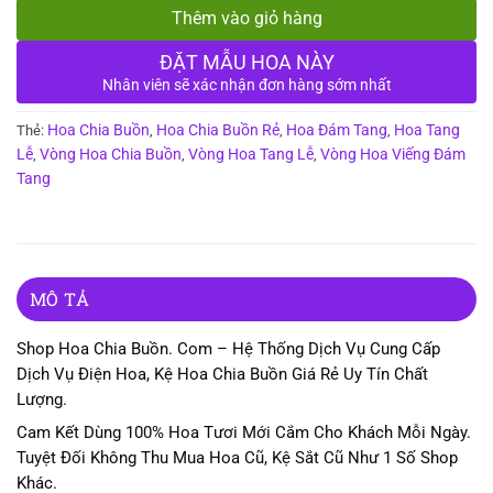
Thêm vào giỏ hàng
ĐẶT MẪU HOA NÀY
Nhân viên sẽ xác nhận đơn hàng sớm nhất
Hoa Chia Buồn
Hoa Chia Buồn Rẻ
Hoa Đám Tang
Hoa Tang
Thẻ:
,
,
,
Lễ
Vòng Hoa Chia Buồn
Vòng Hoa Tang Lễ
Vòng Hoa Viếng Đám
,
,
,
Tang
MÔ TẢ
Shop Hoa Chia Buồn. Com – Hệ Thống Dịch Vụ Cung Cấp
Dịch Vụ Điện Hoa, Kệ Hoa Chia Buồn Giá Rẻ Uy Tín Chất
Lượng.
Cam Kết Dùng 100% Hoa Tươi Mới Cắm Cho Khách Mỗi Ngày.
Tuyệt Đối Không Thu Mua Hoa Cũ, Kệ Sắt Cũ Như 1 Số Shop
Khác.