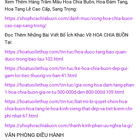
Xem Thêm Hàng Trăm Mẫu Hoa Chia Buồn, Hoa Đám Tang,
Hoa Tang Lễ Cao Cấp, Sang Trọng:
https://shophoachiabuon.com/danh-muc/vong-hoa-chia-buon-
cao-cap-sang-trong/
Đọc Thêm Những Bài Viết Bổ Ích Khác Về HOA CHIA BUỒN
Tại:
https://hoatuoilethuy.com/tin-tuc/hoa-duoc-tang-bao-quan-
duoc-trong-bao-lau-102.html
https://hoatuoilethuy.com/tin-tuc/ke-hoa-chia-buon-dep-gui-
gam-loi-tiec-thuong-vo-han-41.html
https://hoatuoilethuy.com/tin-tuc/gia-vong-hoa-dam-tang-phan-
1-hoa-chia-buon-gia-re-tu-500-000d-den-800-000d-109.html
https://hoatuoilethuy.com/tin-tuc/bat-mi-bi-quyet-chon-hoa-
chia-buon-hoa-tang-le-hoa-kinh-vieng-that-dep-va-tiet-kiem-chi-
phi-nhat-67.html
https://shophoachiabuon.com/thanh-kinh-phan-uu-nghia-la-gi/
VĂN PHÒNG ĐIỀU HÀNH