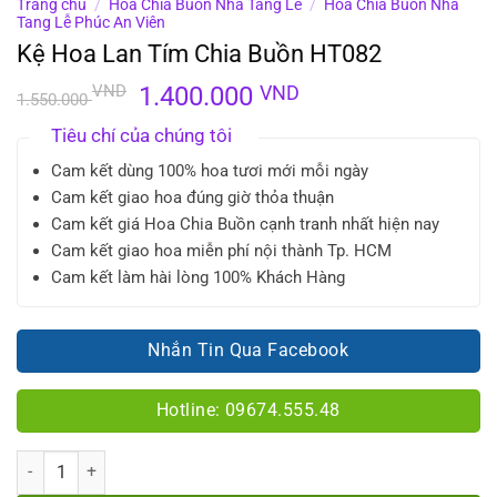
Trang chủ
/
Hoa Chia Buồn Nhà Tang Lễ
/
Hoa Chia Buồn Nhà
Tang Lễ Phúc An Viên
Kệ Hoa Lan Tím Chia Buồn HT082
Giá
Giá
VND
1.400.000
VND
1.550.000
gốc
hiện
Tiêu chí của chúng tôi
là:
tại
1.550.000 VND.
là:
Cam kết dùng 100% hoa tươi mới mỗi ngày
1.400.000 VND.
Cam kết giao hoa đúng giờ thỏa thuận
Cam kết giá Hoa Chia Buồn cạnh tranh nhất hiện nay
Cam kết giao hoa miễn phí nội thành Tp. HCM
Cam kết làm hài lòng 100% Khách Hàng
Nhắn Tin Qua Facebook
Hotline: 09674.555.48
Số lượng