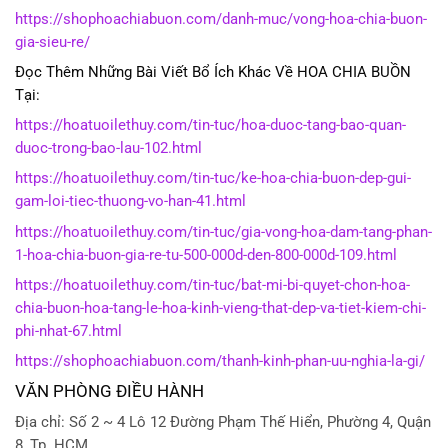
https://shophoachiabuon.com/danh-muc/vong-hoa-chia-buon-
gia-sieu-re/
Đọc Thêm Những Bài Viết Bổ Ích Khác Về HOA CHIA BUỒN
Tại:
https://hoatuoilethuy.com/tin-tuc/hoa-duoc-tang-bao-quan-
duoc-trong-bao-lau-102.html
https://hoatuoilethuy.com/tin-tuc/ke-hoa-chia-buon-dep-gui-
gam-loi-tiec-thuong-vo-han-41.html
https://hoatuoilethuy.com/tin-tuc/gia-vong-hoa-dam-tang-phan-
1-hoa-chia-buon-gia-re-tu-500-000d-den-800-000d-109.html
https://hoatuoilethuy.com/tin-tuc/bat-mi-bi-quyet-chon-hoa-
chia-buon-hoa-tang-le-hoa-kinh-vieng-that-dep-va-tiet-kiem-chi-
phi-nhat-67.html
https://shophoachiabuon.com/thanh-kinh-phan-uu-nghia-la-gi/
VĂN PHÒNG ĐIỀU HÀNH
Địa chỉ: Số 2 ~ 4 Lô 12 Đường Phạm Thế Hiển, Phường 4, Quận
8, Tp. HCM.