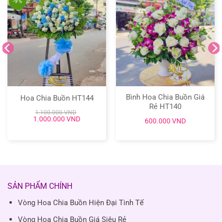
-9%
Bình Hoa Chia Buồn Giá
Hoa Chia Buồn HT144
Rẻ HT140
1.100.000
VND
Giá
Giá
1.000.000
VND
600.000
VND
gốc
hiện
là:
tại
1.100.000 VND.
là:
1.000.000 VND.
SẢN PHẨM CHÍNH
Vòng Hoa Chia Buồn Hiện Đại Tinh Tế
Vòng Hoa Chia Buồn Giá Siêu Rẻ