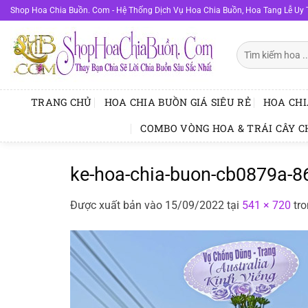
Bỏ
Shop Hoa Chia Buồn. Com - Hệ Thống Dịch Vụ Hoa Chia Buồn, Hoa Tang Lễ Uy 
qua
nội
Tìm
dung
kiếm:
TRANG CHỦ
HOA CHIA BUỒN GIÁ SIÊU RẺ
HOA CHI
COMBO VÒNG HOA & TRÁI CÂY C
ke-hoa-chia-buon-cb0879a-8
Được xuất bản vào
15/09/2022
tại
541 × 720
tr