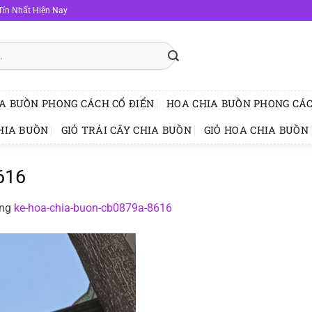
Tín Nhất Hiện Nay
A BUỒN PHONG CÁCH CỔ ĐIỂN
HOA CHIA BUỒN PHONG CÁC
HIA BUỒN
GIỎ TRÁI CÂY CHIA BUỒN
GIỎ HOA CHIA BUỒN
616
ong
ke-hoa-chia-buon-cb0879a-8616