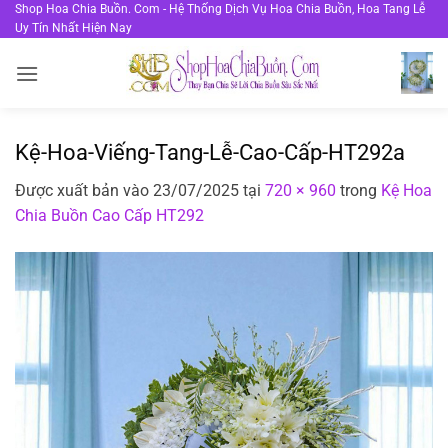
Bỏ
Shop Hoa Chia Buồn. Com - Hệ Thống Dịch Vụ Hoa Chia Buồn, Hoa Tang Lễ
Uy Tín Nhất Hiện Nay
qua
nội
dung
Kệ-Hoa-Viếng-Tang-Lễ-Cao-Cấp-HT292a
Được xuất bản vào
23/07/2025
tại
720 × 960
trong
Kệ Hoa
Chia Buồn Cao Cấp HT292