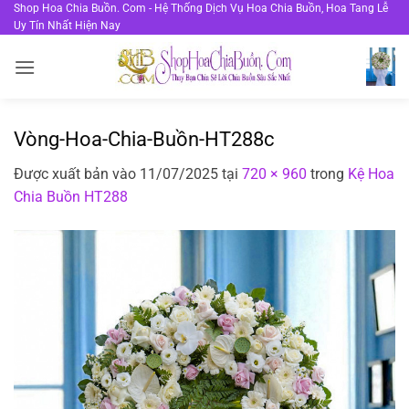
Bỏ
Shop Hoa Chia Buồn. Com - Hệ Thống Dịch Vụ Hoa Chia Buồn, Hoa Tang Lễ
Uy Tín Nhất Hiện Nay
qua
nội
dung
Vòng-Hoa-Chia-Buồn-HT288c
Được xuất bản vào
11/07/2025
tại
720 × 960
trong
Kệ Hoa
Chia Buồn HT288