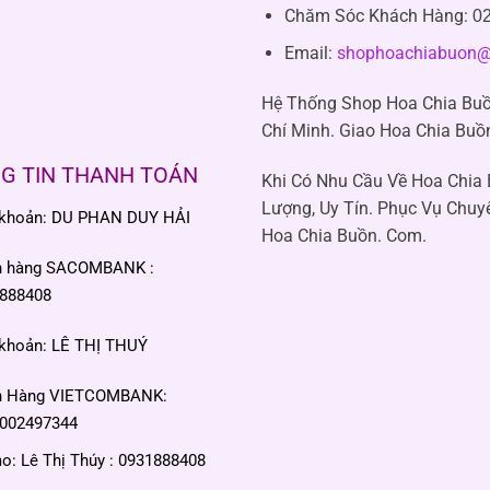
Chăm Sóc Khách Hàng
:
02
Email:
shophoachiabuon@
Hệ Thống Shop Hoa Chia Buồ
Chí Minh. Giao Hoa Chia Buồ
G TIN THANH TOÁN
Khi Có Nhu Cầu Về Hoa Chia
Lượng, Uy Tín. Phục Vụ Chuy
 khoản: DU PHAN DUY HẢI
Hoa Chia Buồn. Com.
n hàng SACOMBANK :
888408
 khoản: LÊ THỊ THUÝ
n Hàng VIETCOMBANK:
002497344
: Lê Thị Thúy : 0931888408