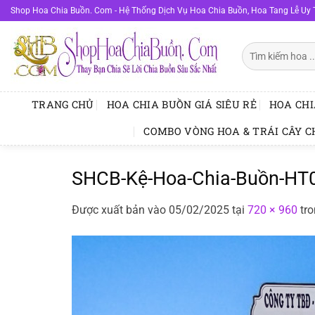
Bỏ
Shop Hoa Chia Buồn. Com - Hệ Thống Dịch Vụ Hoa Chia Buồn, Hoa Tang Lễ Uy 
qua
nội
Tìm
dung
kiếm:
TRANG CHỦ
HOA CHIA BUỒN GIÁ SIÊU RẺ
HOA CHI
COMBO VÒNG HOA & TRÁI CÂY C
SHCB-Kệ-Hoa-Chia-Buồn-HT
Được xuất bản vào
05/02/2025
tại
720 × 960
tr