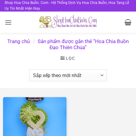
Bỏ
Shop Hoa Chia Buồn. Com - Hệ Thống Dịch Vụ Hoa Chia Buồn, Hoa Tang Lễ
Uy Tín Nhất Hiện Nay
qua
nội
dung
Trang chủ
/
Sản phẩm được gắn thẻ “Hoa Chia Buồn
Đạo Thiên Chúa”
LỌC