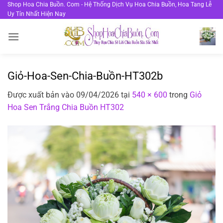
Bỏ
Shop Hoa Chia Buồn. Com - Hệ Thống Dịch Vụ Hoa Chia Buồn, Hoa Tang Lễ
Uy Tín Nhất Hiện Nay
qua
nội
dung
Giỏ-Hoa-Sen-Chia-Buồn-HT302b
Được xuất bản vào
09/04/2026
tại
540 × 600
trong
Giỏ
Hoa Sen Trắng Chia Buồn HT302