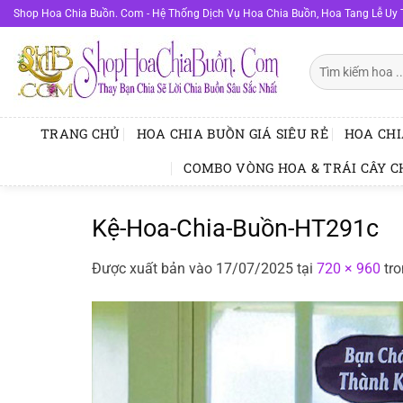
Bỏ
Shop Hoa Chia Buồn. Com - Hệ Thống Dịch Vụ Hoa Chia Buồn, Hoa Tang Lễ Uy 
qua
nội
Tìm
dung
kiếm:
TRANG CHỦ
HOA CHIA BUỒN GIÁ SIÊU RẺ
HOA CHI
COMBO VÒNG HOA & TRÁI CÂY C
Kệ-Hoa-Chia-Buồn-HT291c
Được xuất bản vào
17/07/2025
tại
720 × 960
tr