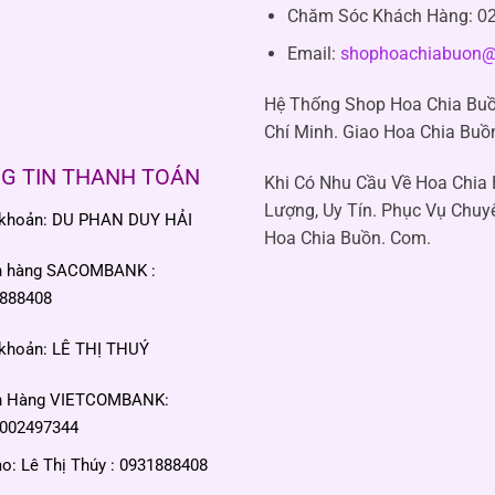
Chăm Sóc Khách Hàng
:
02
Email:
shophoachiabuon@
Hệ Thống Shop Hoa Chia Buồ
Chí Minh. Giao Hoa Chia Buồ
G TIN THANH TOÁN
Khi Có Nhu Cầu Về Hoa Chia
Lượng, Uy Tín. Phục Vụ Chuy
 khoản: DU PHAN DUY HẢI
Hoa Chia Buồn. Com.
n hàng SACOMBANK :
888408
 khoản: LÊ THỊ THUÝ
n Hàng VIETCOMBANK:
002497344
: Lê Thị Thúy : 0931888408