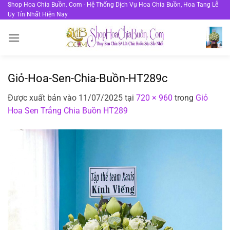
Bỏ
Shop Hoa Chia Buồn. Com - Hệ Thống Dịch Vụ Hoa Chia Buồn, Hoa Tang Lễ
Uy Tín Nhất Hiện Nay
qua
nội
dung
Giỏ-Hoa-Sen-Chia-Buồn-HT289c
Được xuất bản vào
11/07/2025
tại
720 × 960
trong
Giỏ
Hoa Sen Trắng Chia Buồn HT289