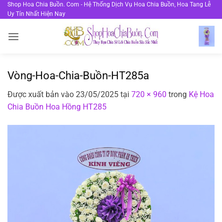
Bỏ
Shop Hoa Chia Buồn. Com - Hệ Thống Dịch Vụ Hoa Chia Buồn, Hoa Tang Lễ
Uy Tín Nhất Hiện Nay
qua
nội
dung
Vòng-Hoa-Chia-Buồn-HT285a
Được xuất bản vào
23/05/2025
tại
720 × 960
trong
Kệ Hoa
Chia Buồn Hoa Hồng HT285