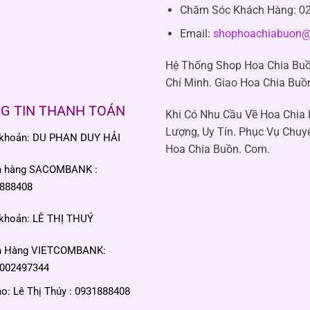
Chăm Sóc Khách Hàng
:
02
Email:
shophoachiabuon@
Hệ Thống Shop Hoa Chia Buồ
Chí Minh. Giao Hoa Chia Buồ
G TIN THANH TOÁN
Khi Có Nhu Cầu Về Hoa Chia
Lượng, Uy Tín. Phục Vụ Chuy
 khoản: DU PHAN DUY HẢI
Hoa Chia Buồn. Com.
n hàng SACOMBANK :
888408
 khoản: LÊ THỊ THUÝ
n Hàng VIETCOMBANK:
002497344
: Lê Thị Thúy : 0931888408