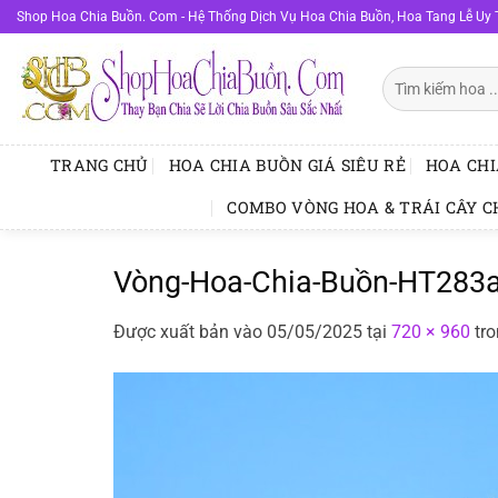
Bỏ
Shop Hoa Chia Buồn. Com - Hệ Thống Dịch Vụ Hoa Chia Buồn, Hoa Tang Lễ Uy 
qua
nội
Tìm
dung
kiếm:
TRANG CHỦ
HOA CHIA BUỒN GIÁ SIÊU RẺ
HOA CHI
COMBO VÒNG HOA & TRÁI CÂY C
Vòng-Hoa-Chia-Buồn-HT283a
Được xuất bản vào
05/05/2025
tại
720 × 960
tr