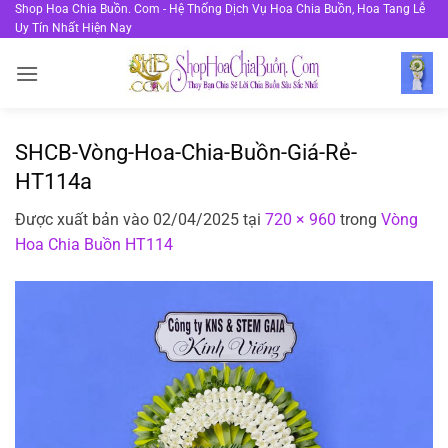
Bỏ
Shop Hoa Chia Buồn. Com - Hệ Thống Dịch Vụ Hoa Chia Buồn, Hoa Tang Lễ
Uy Tín Nhất Hiện Nay
qua
nội
dung
SHCB-Vòng-Hoa-Chia-Buồn-Giá-Rẻ-
HT114a
Được xuất bản vào
02/04/2025
tại
720 × 960
trong
Vòng
Hoa Chia Buồn HT114