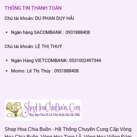
THÔNG TIN THANH TOÁN
Chủ tài khoản: DU PHAN DUY HẢI
Ngân hàng SACOMBANK : 0931888408
Chủ tài khoản: LÊ THỊ THUÝ
Ngân Hàng VIETCOMBANK: 0531002497344
Momo: Lê Thị Thúy : 0931888408
Shop Hoa Chia Buồn - Hệ Thống Chuyên Cung Cấp Vòng
Hoa Chia Buồn, Vòng Hoa Tang Lễ, Vòng Hoa Viếng Đám