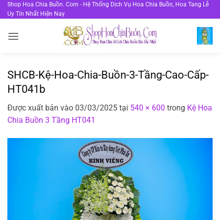
Bỏ
Shop Hoa Chia Buồn. Com - Hệ Thống Dịch Vụ Hoa Chia Buồn, Hoa Tang Lễ
Uy Tín Nhất Hiện Nay
qua
nội
dung
SHCB-Kệ-Hoa-Chia-Buồn-3-Tầng-Cao-Cấp-
HT041b
Được xuất bản vào
03/03/2025
tại
540 × 600
trong
Kệ Hoa
Chia Buồn 3 Tầng HT041