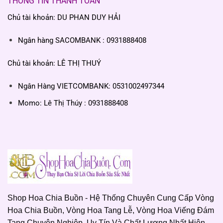
THÔNG TIN THANH TOÁN
Chủ tài khoản: DU PHAN DUY HẢI
Ngân hàng SACOMBANK : 0931888408
Chủ tài khoản: LÊ THỊ THUÝ
Ngân Hàng VIETCOMBANK: 0531002497344
Momo: Lê Thị Thúy : 0931888408
Shop Hoa Chia Buồn - Hệ Thống Chuyên Cung Cấp Vòng
Hoa Chia Buồn, Vòng Hoa Tang Lễ, Vòng Hoa Viếng Đám
Tang Chuyên Nghiệp, Uy Tín Và Chất Lượng Nhất Hiện