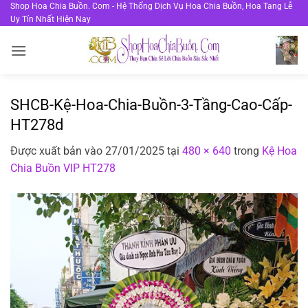
Bỏ
Shop Hoa Chia Buồn. Com - Hệ Thống Dịch Vụ Hoa Chia Buồn, Hoa Tang Lễ
Uy Tín Nhất Hiện Nay
qua
nội
dung
SHCB-Kệ-Hoa-Chia-Buồn-3-Tầng-Cao-Cấp-
HT278d
Được xuất bản vào
27/01/2025
tại
480 × 640
trong
Kệ Hoa
Chia Buồn VIP HT278